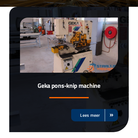
Over ons
Aanleverspecificaties
Projecten
Machinepark
Geka pons-knip machine
Werken bij
Lees meer