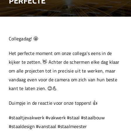
PERFECTE
Over ons
Aanleverspecificaties
Collegadag! 🤩
Projecten
Het perfecte moment om onze collega’s eens in de
kijker te zetten. 👋 Achter de schermen elke dag klaar
Machinepark
om alle projecten tot in precisie uit te werken, maar
vandaag even voor de camera om zich van hun beste
Werken bij
kant te laten zien. 😉💪
Duimpje in de reactie voor onze toppers! 👍
#staaltjevakwerk #vakwerk #staal #staalbouw
#staaldesign #vanstaal #staalmeester