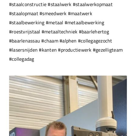
#staalconstructie #staalwerk #staalwerkopmaat
#staalopmaat #smeedwerk #maatwerk
#staalbewerking #metaal #metaalbewerking
#roestvrijstaal #metaaltechniek #baarlehertog
#baarlenassau #chaam #alphen #collegagezocht
#lasersnijden #kanten #productiewerk #gezelligteam
#collegadag