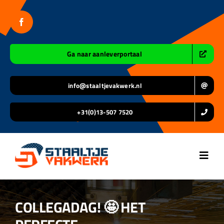
Ga
naar
inhoud
Ga naar aanleverportaal
info@staaltjevakwerk.nl
+31(0)13-507 7520
Toggl
Navig
Home
COLLEGADAG! 🤩 HET