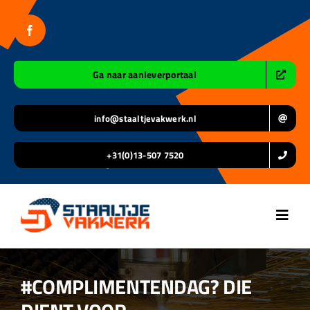
Ga
naar
inhoud
Ga naar aanleverportaal
info@staaltjevakwerk.nl
+31(0)13-507 7520
Toggl
Navig
Home
#COMPLIMENTENDAG? DIE