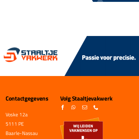
Contactgegevens
Volg Staaltjevakwerk
Voske 12a
5111 PE
Baarle-Nassau