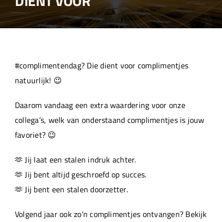
DIENT VOOR
Over ons
Aanleverspecificaties
#complimentendag? Die dient voor complimentjes
Projecten
natuurlijk! 😉
Daarom vandaag een extra waardering voor onze
Machinepark
collega’s, welk van onderstaand complimentjes is jouw
favoriet? 😉
Werken bij
🫶 Jij laat een stalen indruk achter.
🫶 Jij bent altijd geschroefd op succes.
🫶 Jij bent een stalen doorzetter.
Volgend jaar ook zo’n complimentjes ontvangen? Bekijk