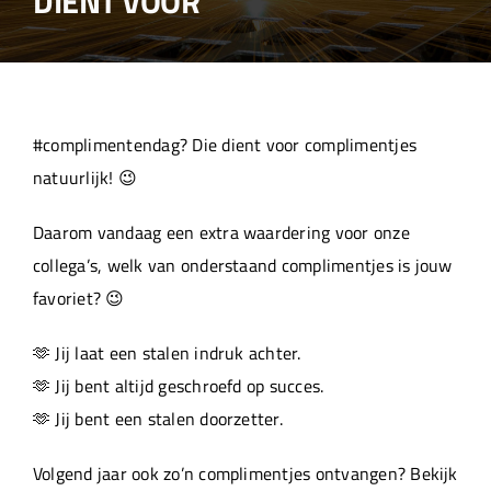
DIENT VOOR
Over ons
Aanleverspecificaties
#complimentendag? Die dient voor complimentjes
Projecten
natuurlijk! 😉
Daarom vandaag een extra waardering voor onze
Machinepark
collega’s, welk van onderstaand complimentjes is jouw
favoriet? 😉
Werken bij
🫶 Jij laat een stalen indruk achter.
🫶 Jij bent altijd geschroefd op succes.
🫶 Jij bent een stalen doorzetter.
Volgend jaar ook zo’n complimentjes ontvangen? Bekijk