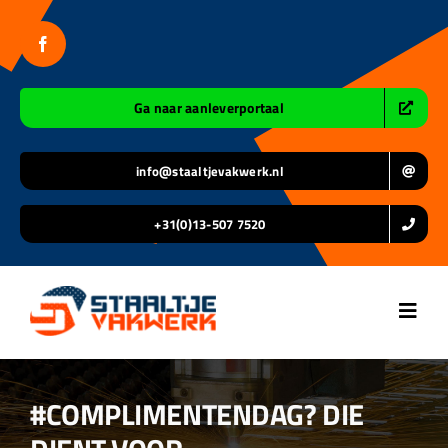
Ga
naar
inhoud
Ga naar aanleverportaal
info@staaltjevakwerk.nl
+31(0)13-507 7520
Toggl
Navig
Home
#COMPLIMENTENDAG? DIE