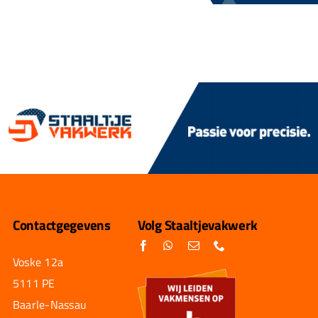
Contactgegevens
Volg Staaltjevakwerk
Voske 12a
5111 PE
Baarle-Nassau