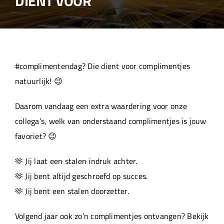
DIENT VOOR
Over ons
Aanleverspecificaties
#complimentendag? Die dient voor complimentjes
Projecten
natuurlijk! 😉
Daarom vandaag een extra waardering voor onze
Machinepark
collega’s, welk van onderstaand complimentjes is jouw
favoriet? 😉
Werken bij
🫶 Jij laat een stalen indruk achter.
🫶 Jij bent altijd geschroefd op succes.
🫶 Jij bent een stalen doorzetter.
Volgend jaar ook zo’n complimentjes ontvangen? Bekijk