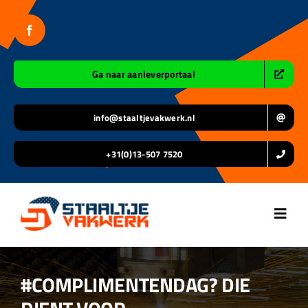
Ga
naar
inhoud
Ga naar aanleverportaal
info@staaltjevakwerk.nl
+31(0)13-507 7520
Toggl
Navig
Home
#COMPLIMENTENDAG? DIE