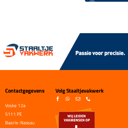
Contactgegevens
Volg Staaltjevakwerk
Voske 12a
5111 PE
Baarle-Nassau