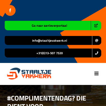
Ga
naar
inhoud
Ga naar aanleverportaal
info@staaltjevakwerk.nl
+31(0)13-507 7520
Toggl
Navig
Home
#COMPLIMENTENDAG? DIE