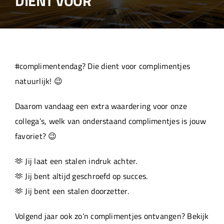
DIENT VOOR
Over ons
Aanleverspecificaties
#complimentendag? Die dient voor complimentjes
Projecten
natuurlijk! 😉
Daarom vandaag een extra waardering voor onze
Machinepark
collega’s, welk van onderstaand complimentjes is jouw
favoriet? 😉
Werken bij
🫶 Jij laat een stalen indruk achter.
🫶 Jij bent altijd geschroefd op succes.
🫶 Jij bent een stalen doorzetter.
Volgend jaar ook zo’n complimentjes ontvangen? Bekijk