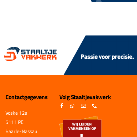
Contactgegevens
Volg Staaltjevakwerk
Voske 12a
5111 PE
Baarle-Nassau