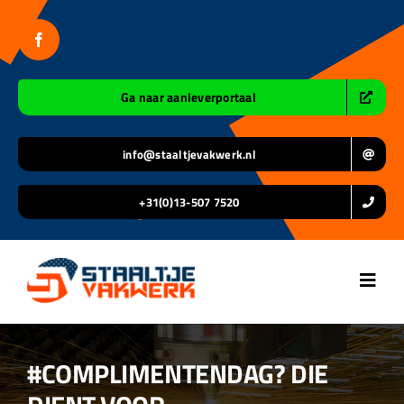
Ga
naar
inhoud
Ga naar aanleverportaal
info@staaltjevakwerk.nl
+31(0)13-507 7520
Toggl
Navig
Home
#COMPLIMENTENDAG? DIE