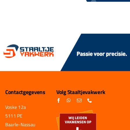
Contactgegevens
Volg Staaltjevakwerk
Voske 12a
5111 PE
Baarle-Nassau