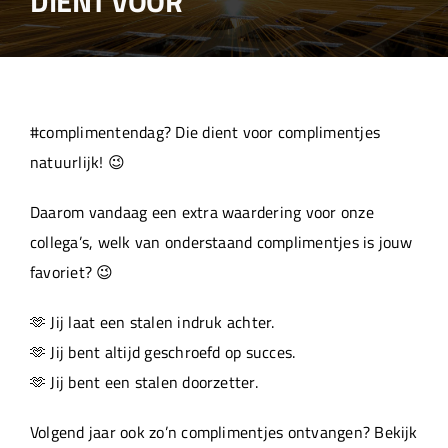
DIENT VOOR
Over ons
Aanleverspecificaties
#complimentendag? Die dient voor complimentjes
Projecten
natuurlijk! 😉
Daarom vandaag een extra waardering voor onze
Machinepark
collega’s, welk van onderstaand complimentjes is jouw
favoriet? 😉
Werken bij
🫶 Jij laat een stalen indruk achter.
🫶 Jij bent altijd geschroefd op succes.
🫶 Jij bent een stalen doorzetter.
Volgend jaar ook zo’n complimentjes ontvangen? Bekijk