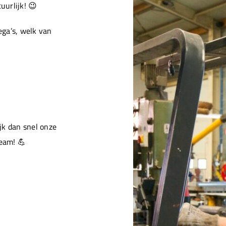
urlijk! 😉
ga’s, welk van
jk dan snel onze
team! 💪