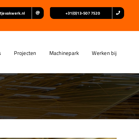
tjevakwerk.nl
+31(0)13-507 7520
s
Projecten
Machinepark
Werken bij