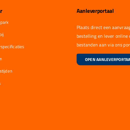
r
Aanleverportaal
park
Plaats direct een aanvraag
ij
bestelling en lever online
bestanden aan via ons por
specificaties
en
OPEN AANLEVERPORTA
stijden
s