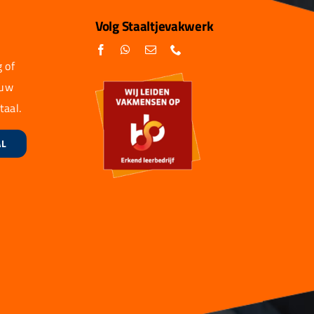
Volg Staaltjevakwerk
 of
 uw
taal.
AL