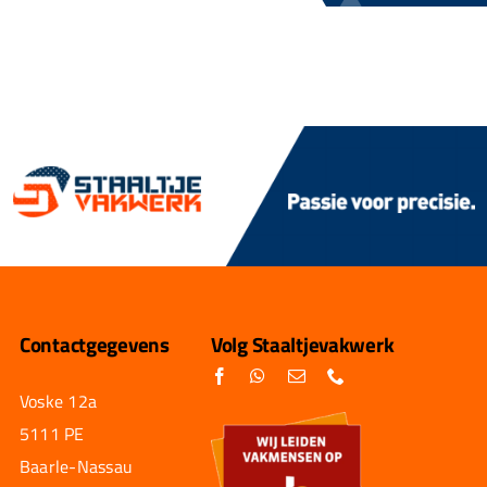
Contactgegevens
Volg Staaltjevakwerk
Voske 12a
5111 PE
Baarle-Nassau