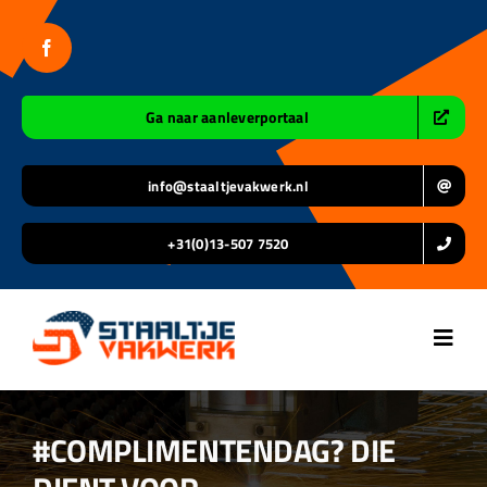
Ga
naar
inhoud
Ga naar aanleverportaal
info@staaltjevakwerk.nl
+31(0)13-507 7520
Toggl
Navig
Home
#COMPLIMENTENDAG? DIE