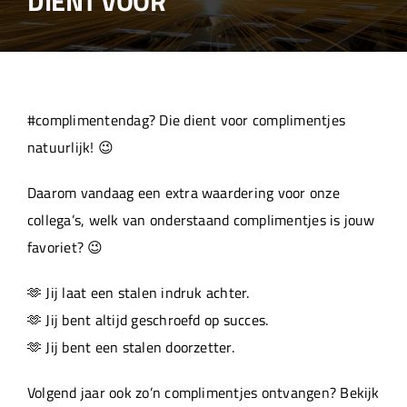
DIENT VOOR
Over ons
Aanleverspecificaties
#complimentendag? Die dient voor complimentjes
Projecten
natuurlijk! 😉
Daarom vandaag een extra waardering voor onze
Machinepark
collega’s, welk van onderstaand complimentjes is jouw
favoriet? 😉
Werken bij
🫶 Jij laat een stalen indruk achter.
🫶 Jij bent altijd geschroefd op succes.
🫶 Jij bent een stalen doorzetter.
Volgend jaar ook zo’n complimentjes ontvangen? Bekijk