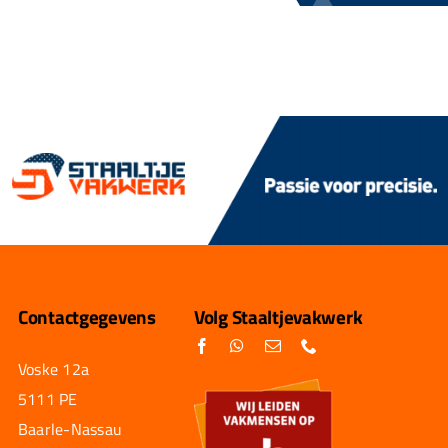
Contactgegevens
Volg Staaltjevakwerk
Voske 12a
5111 PE
Baarle-Nassau