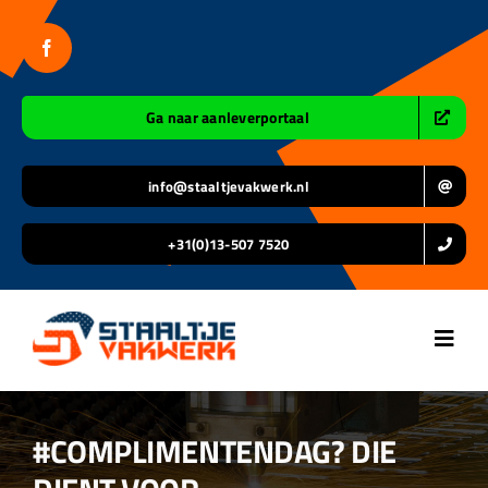
Ga
naar
inhoud
Ga naar aanleverportaal
info@staaltjevakwerk.nl
+31(0)13-507 7520
Toggl
Navig
Home
#COMPLIMENTENDAG? DIE