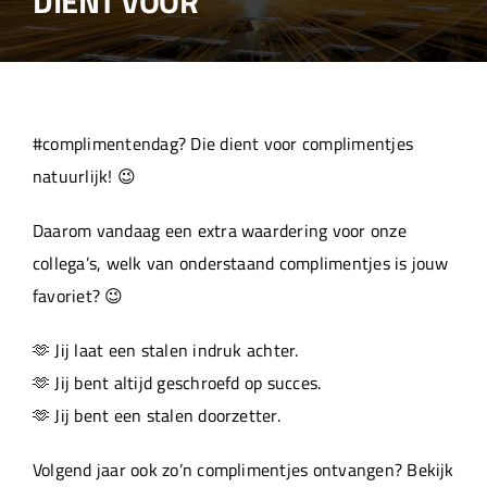
DIENT VOOR
Over ons
Aanleverspecificaties
#complimentendag? Die dient voor complimentjes
Projecten
natuurlijk! 😉
Daarom vandaag een extra waardering voor onze
Machinepark
collega’s, welk van onderstaand complimentjes is jouw
favoriet? 😉
Werken bij
🫶 Jij laat een stalen indruk achter.
🫶 Jij bent altijd geschroefd op succes.
🫶 Jij bent een stalen doorzetter.
Volgend jaar ook zo’n complimentjes ontvangen? Bekijk