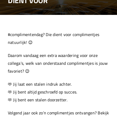
DIENT VOOR
Over ons
Aanleverspecificaties
#complimentendag? Die dient voor complimentjes
Projecten
natuurlijk! 😉
Daarom vandaag een extra waardering voor onze
Machinepark
collega’s, welk van onderstaand complimentjes is jouw
favoriet? 😉
Werken bij
🫶 Jij laat een stalen indruk achter.
🫶 Jij bent altijd geschroefd op succes.
🫶 Jij bent een stalen doorzetter.
Volgend jaar ook zo’n complimentjes ontvangen? Bekijk