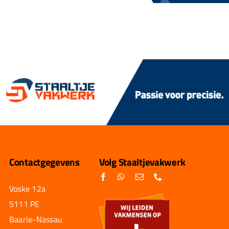
Contactgegevens
Volg Staaltjevakwerk
Voske 12a
5111 PE
Baarle-Nassau