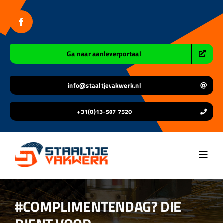
Ga
naar
inhoud
Ga naar aanleverportaal
info@staaltjevakwerk.nl
+31(0)13-507 7520
Toggl
Navig
Home
#COMPLIMENTENDAG? DIE