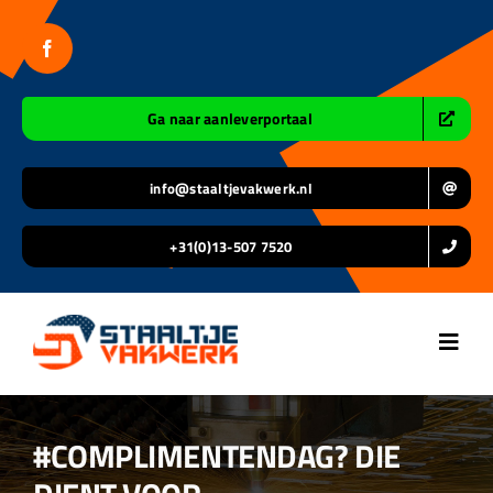
Ga
naar
inhoud
Ga naar aanleverportaal
info@staaltjevakwerk.nl
+31(0)13-507 7520
Toggl
Navig
Home
#COMPLIMENTENDAG? DIE