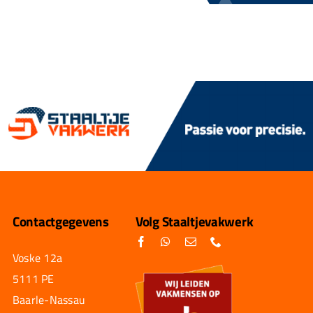
Contactgegevens
Volg Staaltjevakwerk
Voske 12a
5111 PE
Baarle-Nassau