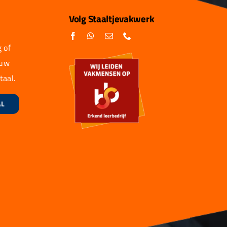
Volg Staaltjevakwerk
 of
 uw
taal.
AL