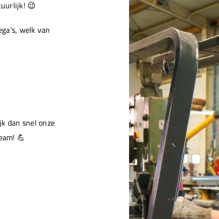
urlijk! 😉
ga’s, welk van
jk dan snel onze
team! 💪