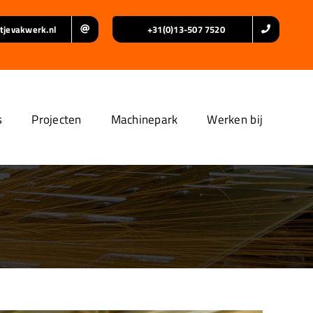
tjevakwerk.nl
+31(0)13-507 7520
s
Projecten
Machinepark
Werken bij