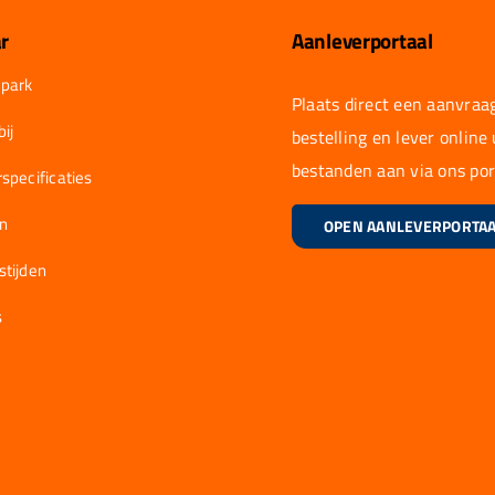
r
Aanleverportaal
park
Plaats direct een aanvraag
ij
bestelling en lever online
bestanden aan via ons por
specificaties
en
OPEN AANLEVERPORTA
stijden
s