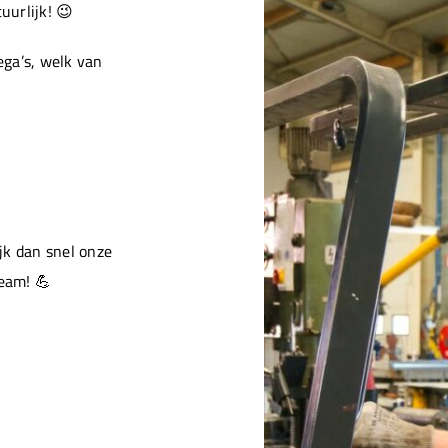
urlijk! 😉
ga’s, welk van
jk dan snel onze
team! 💪