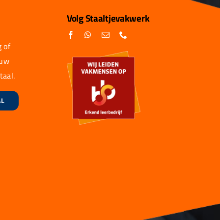
Volg Staaltjevakwerk
 of
 uw
taal.
AL