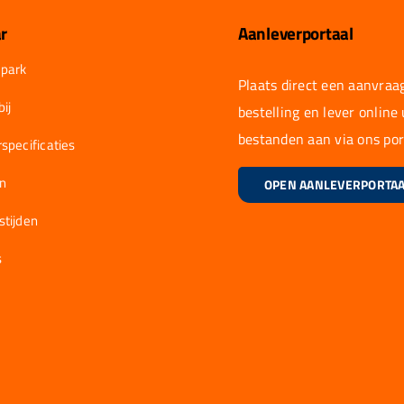
r
Aanleverportaal
park
Plaats direct een aanvraag
ij
bestelling en lever online
bestanden aan via ons por
specificaties
en
OPEN AANLEVERPORTA
stijden
s