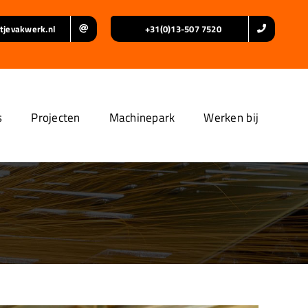
tjevakwerk.nl
+31(0)13-507 7520
s
Projecten
Machinepark
Werken bij