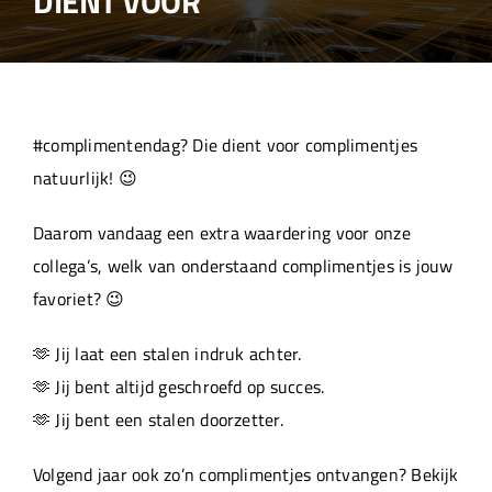
DIENT VOOR
Over ons
Aanleverspecificaties
#complimentendag? Die dient voor complimentjes
Projecten
natuurlijk! 😉
Daarom vandaag een extra waardering voor onze
Machinepark
collega’s, welk van onderstaand complimentjes is jouw
favoriet? 😉
Werken bij
🫶 Jij laat een stalen indruk achter.
🫶 Jij bent altijd geschroefd op succes.
🫶 Jij bent een stalen doorzetter.
Volgend jaar ook zo’n complimentjes ontvangen? Bekijk