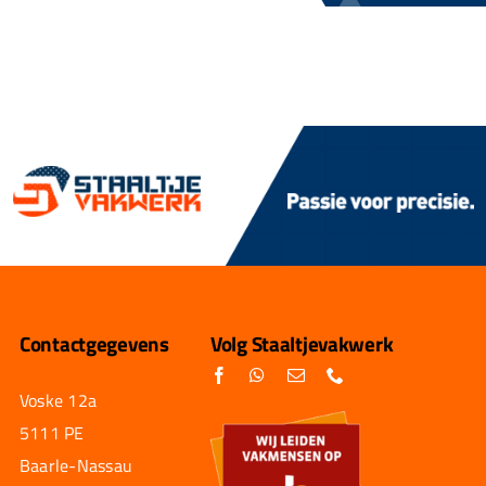
Contactgegevens
Volg Staaltjevakwerk
Voske 12a
5111 PE
Baarle-Nassau