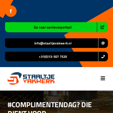
Ga
naar
inhoud
Ga naar aanleverportaal
info@staaltjevakwerk.nl
+31(0)13-507 7520
Toggl
Navig
Home
#COMPLIMENTENDAG? DIE