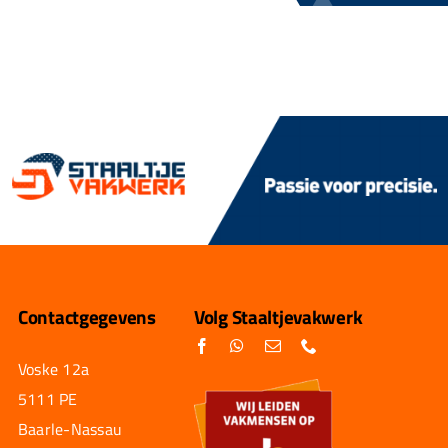
Contactgegevens
Volg Staaltjevakwerk
Voske 12a
5111 PE
Baarle-Nassau