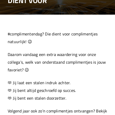
DIENT VOOR
Over ons
Aanleverspecificaties
#complimentendag? Die dient voor complimentjes
Projecten
natuurlijk! 😉
Daarom vandaag een extra waardering voor onze
Machinepark
collega’s, welk van onderstaand complimentjes is jouw
favoriet? 😉
Werken bij
🫶 Jij laat een stalen indruk achter.
🫶 Jij bent altijd geschroefd op succes.
🫶 Jij bent een stalen doorzetter.
Volgend jaar ook zo’n complimentjes ontvangen? Bekijk