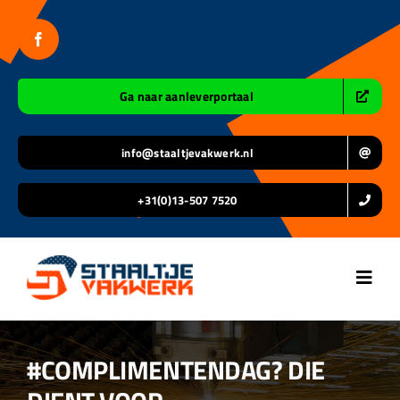
Ga
naar
inhoud
Ga naar aanleverportaal
info@staaltjevakwerk.nl
+31(0)13-507 7520
Toggl
Navig
Home
#COMPLIMENTENDAG? DIE