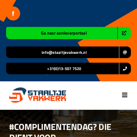
Ga
naar
inhoud
Ga naar aanleverportaal
info@staaltjevakwerk.nl
+31(0)13-507 7520
Toggl
Navig
Home
#COMPLIMENTENDAG? DIE