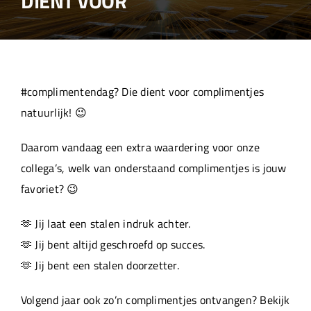
DIENT VOOR
Over ons
Aanleverspecificaties
#complimentendag? Die dient voor complimentjes
Projecten
natuurlijk! 😉
Daarom vandaag een extra waardering voor onze
Machinepark
collega’s, welk van onderstaand complimentjes is jouw
favoriet? 😉
Werken bij
🫶 Jij laat een stalen indruk achter.
🫶 Jij bent altijd geschroefd op succes.
🫶 Jij bent een stalen doorzetter.
Volgend jaar ook zo’n complimentjes ontvangen? Bekijk