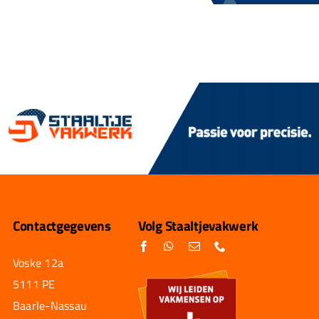
Contactgegevens
Volg Staaltjevakwerk
Voske 12a
5111 PE
Baarle-Nassau