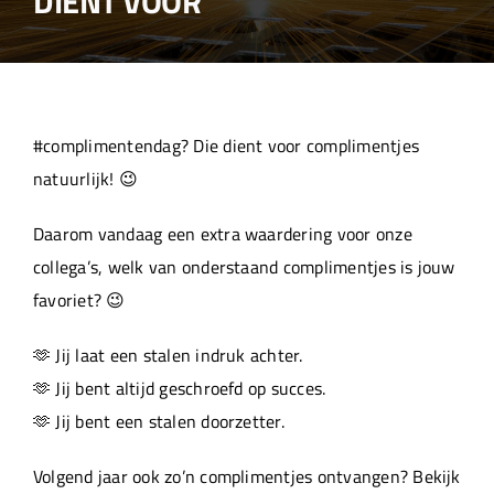
DIENT VOOR
Over ons
Aanleverspecificaties
#complimentendag? Die dient voor complimentjes
Projecten
natuurlijk! 😉
Daarom vandaag een extra waardering voor onze
Machinepark
collega’s, welk van onderstaand complimentjes is jouw
favoriet? 😉
Werken bij
🫶 Jij laat een stalen indruk achter.
🫶 Jij bent altijd geschroefd op succes.
🫶 Jij bent een stalen doorzetter.
Volgend jaar ook zo’n complimentjes ontvangen? Bekijk