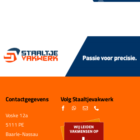
Contactgegevens
Volg Staaltjevakwerk
Voske 12a
5111 PE
Baarle-Nassau