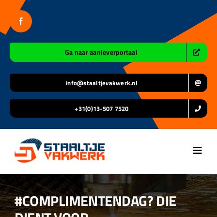
Ga
naar
inhoud
Ga naar aanleverportaal
info@staaltjevakwerk.nl
+31(0)13-507 7520
Toggl
Navig
Home
#COMPLIMENTENDAG? DIE