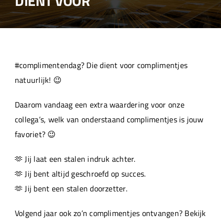
DIENT VOOR
Over ons
Aanleverspecificaties
#complimentendag? Die dient voor complimentjes
Projecten
natuurlijk! 😉
Daarom vandaag een extra waardering voor onze
Machinepark
collega’s, welk van onderstaand complimentjes is jouw
favoriet? 😉
Werken bij
🫶 Jij laat een stalen indruk achter.
🫶 Jij bent altijd geschroefd op succes.
🫶 Jij bent een stalen doorzetter.
Volgend jaar ook zo’n complimentjes ontvangen? Bekijk