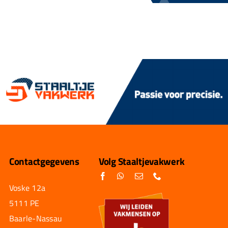
Contactgegevens
Volg Staaltjevakwerk
Voske 12a
5111 PE
Baarle-Nassau