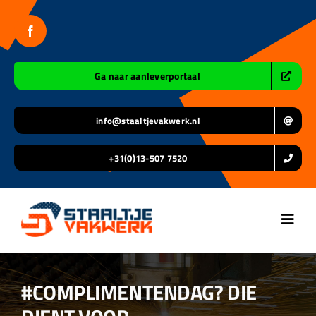
Ga
naar
inhoud
Ga naar aanleverportaal
info@staaltjevakwerk.nl
+31(0)13-507 7520
Toggl
Navig
Home
#COMPLIMENTENDAG? DIE