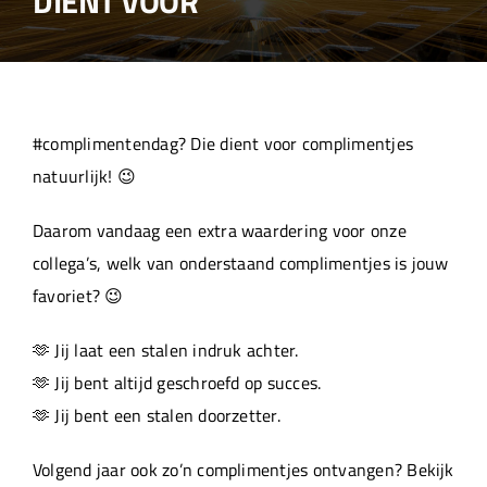
DIENT VOOR
Over ons
Aanleverspecificaties
#complimentendag? Die dient voor complimentjes
Projecten
natuurlijk! 😉
Daarom vandaag een extra waardering voor onze
Machinepark
collega’s, welk van onderstaand complimentjes is jouw
favoriet? 😉
Werken bij
🫶 Jij laat een stalen indruk achter.
🫶 Jij bent altijd geschroefd op succes.
🫶 Jij bent een stalen doorzetter.
Volgend jaar ook zo’n complimentjes ontvangen? Bekijk