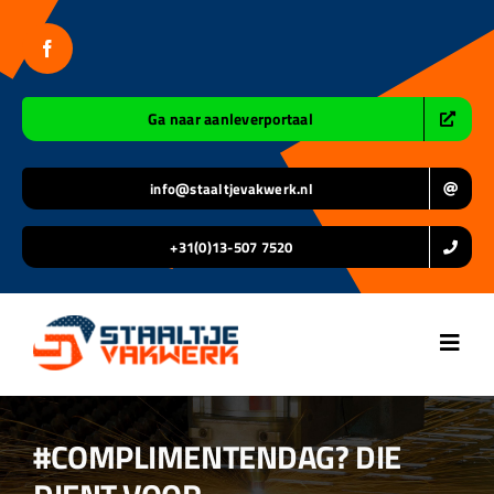
Ga
naar
inhoud
Ga naar aanleverportaal
info@staaltjevakwerk.nl
+31(0)13-507 7520
Toggl
Navig
Home
#COMPLIMENTENDAG? DIE