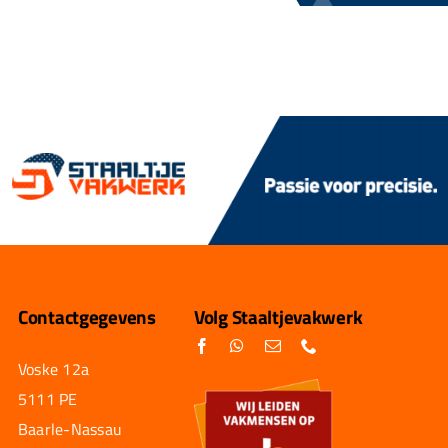
Contactgegevens
Volg Staaltjevakwerk
Voske 12a
5111 PE
Baarle-Nassau