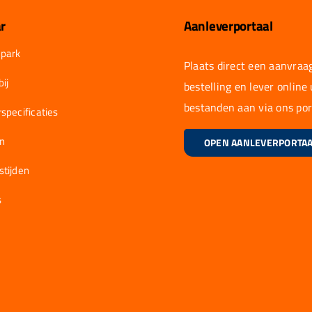
r
Aanleverportaal
park
Plaats direct een aanvraag
ij
bestelling en lever online
bestanden aan via ons por
specificaties
en
OPEN AANLEVERPORTA
stijden
s