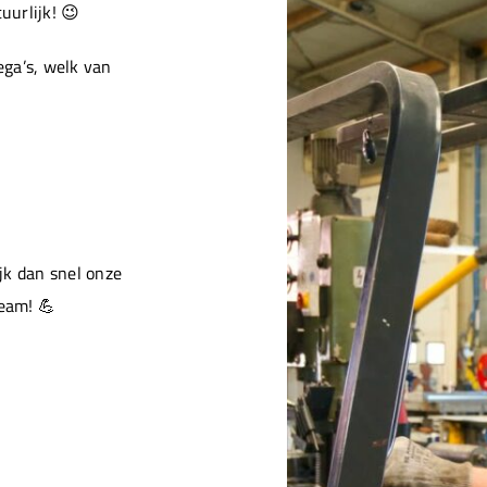
urlijk! 😉
ga’s, welk van
jk dan snel onze
team! 💪