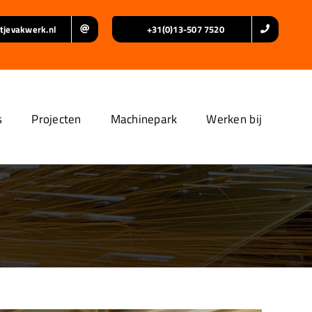
tjevakwerk.nl
+31(0)13-507 7520
s
Projecten
Machinepark
Werken bij