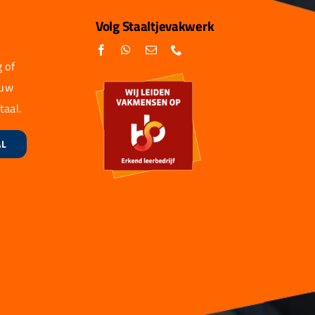
Volg Staaltjevakwerk
 of
 uw
taal.
AL