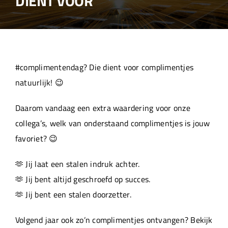
DIENT VOOR
Over ons
Aanleverspecificaties
#complimentendag? Die dient voor complimentjes
Projecten
natuurlijk! 😉
Daarom vandaag een extra waardering voor onze
Machinepark
collega’s, welk van onderstaand complimentjes is jouw
favoriet? 😉
Werken bij
🫶 Jij laat een stalen indruk achter.
🫶 Jij bent altijd geschroefd op succes.
🫶 Jij bent een stalen doorzetter.
Volgend jaar ook zo’n complimentjes ontvangen? Bekijk