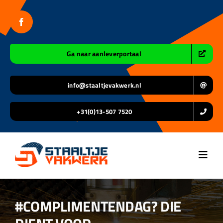
Ga
naar
inhoud
Ga naar aanleverportaal
info@staaltjevakwerk.nl
+31(0)13-507 7520
Toggl
Navig
Home
#COMPLIMENTENDAG? DIE