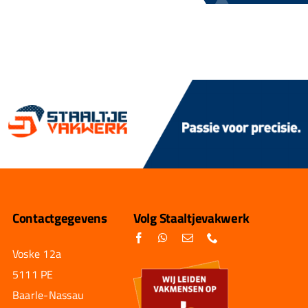
Contactgegevens
Volg Staaltjevakwerk
Voske 12a
5111 PE
Baarle-Nassau