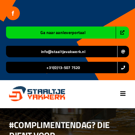
Ga
naar
inhoud
Ga naar aanleverportaal
info@staaltjevakwerk.nl
+31(0)13-507 7520
Toggl
Navig
Home
#COMPLIMENTENDAG? DIE