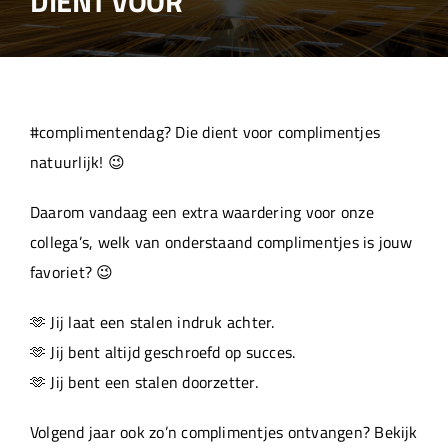
DIENT VOOR
Over ons
Aanleverspecificaties
#complimentendag? Die dient voor complimentjes
Projecten
natuurlijk! 😉
Daarom vandaag een extra waardering voor onze
Machinepark
collega’s, welk van onderstaand complimentjes is jouw
favoriet? 😉
Werken bij
🫶 Jij laat een stalen indruk achter.
🫶 Jij bent altijd geschroefd op succes.
🫶 Jij bent een stalen doorzetter.
Volgend jaar ook zo’n complimentjes ontvangen? Bekijk