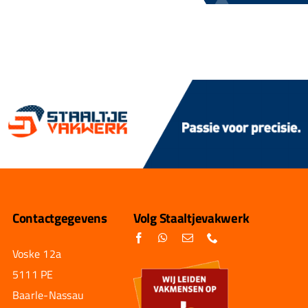
Contactgegevens
Volg Staaltjevakwerk
Voske 12a
5111 PE
Baarle-Nassau