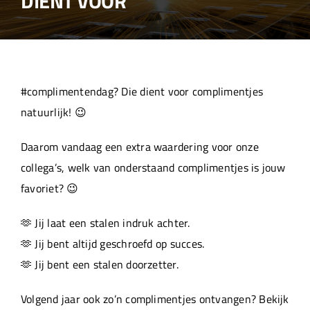
DIENT VOOR
Over ons
Aanleverspecificaties
#complimentendag? Die dient voor complimentjes
Projecten
natuurlijk! 😉
Daarom vandaag een extra waardering voor onze
Machinepark
collega’s, welk van onderstaand complimentjes is jouw
favoriet? 😉
Werken bij
🫶 Jij laat een stalen indruk achter.
🫶 Jij bent altijd geschroefd op succes.
🫶 Jij bent een stalen doorzetter.
Volgend jaar ook zo’n complimentjes ontvangen? Bekijk