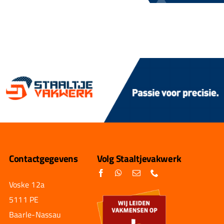
Contactgegevens
Volg Staaltjevakwerk
Voske 12a
5111 PE
Baarle-Nassau