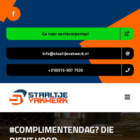
Ga
naar
inhoud
Ga naar aanleverportaal
info@staaltjevakwerk.nl
+31(0)13-507 7520
Toggl
Navig
Home
#COMPLIMENTENDAG? DIE