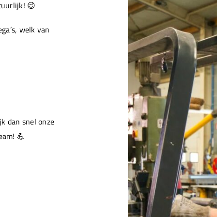
urlijk! 😉
ga’s, welk van
jk dan snel onze
team! 💪