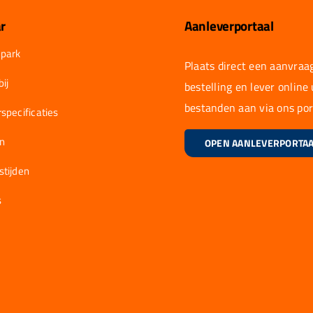
r
Aanleverportaal
park
Plaats direct een aanvraag
ij
bestelling en lever online
bestanden aan via ons por
specificaties
en
OPEN AANLEVERPORTA
stijden
s