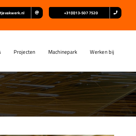
tjevakwerk.nl
+31(0)13-507 7520
s
Projecten
Machinepark
Werken bij