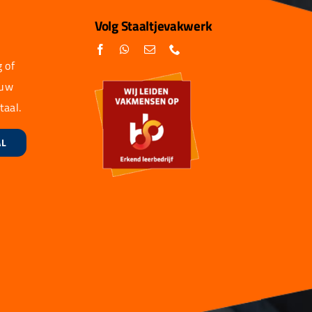
Volg Staaltjevakwerk
 of
 uw
taal.
AL