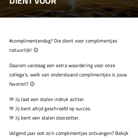
DIENT VOOR
Over ons
Aanleverspecificaties
#complimentendag? Die dient voor complimentjes
Projecten
natuurlijk! 😉
Daarom vandaag een extra waardering voor onze
Machinepark
collega’s, welk van onderstaand complimentjes is jouw
favoriet? 😉
Werken bij
🫶 Jij laat een stalen indruk achter.
🫶 Jij bent altijd geschroefd op succes.
🫶 Jij bent een stalen doorzetter.
Volgend jaar ook zo’n complimentjes ontvangen? Bekijk