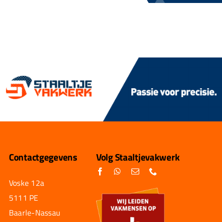
Contactgegevens
Volg Staaltjevakwerk
Voske 12a
5111 PE
Baarle-Nassau