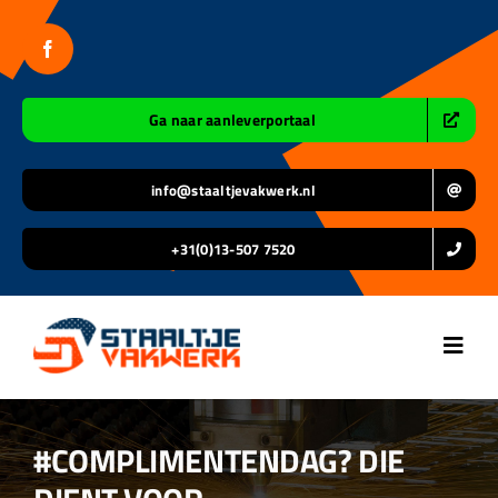
Ga
naar
inhoud
Ga naar aanleverportaal
info@staaltjevakwerk.nl
+31(0)13-507 7520
Toggl
Navig
Home
#COMPLIMENTENDAG? DIE