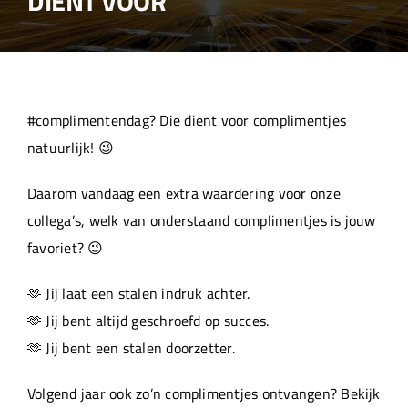
DIENT VOOR
Over ons
Aanleverspecificaties
#complimentendag? Die dient voor complimentjes
Projecten
natuurlijk! 😉
Daarom vandaag een extra waardering voor onze
Machinepark
collega’s, welk van onderstaand complimentjes is jouw
favoriet? 😉
Werken bij
🫶 Jij laat een stalen indruk achter.
🫶 Jij bent altijd geschroefd op succes.
🫶 Jij bent een stalen doorzetter.
Volgend jaar ook zo’n complimentjes ontvangen? Bekijk