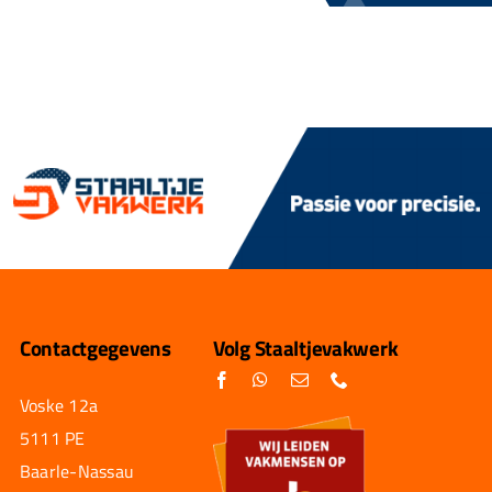
Contactgegevens
Volg Staaltjevakwerk
Voske 12a
5111 PE
Baarle-Nassau