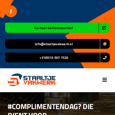
Ga
naar
inhoud
Ga naar aanleverportaal
info@staaltjevakwerk.nl
+31(0)13-507 7520
Toggl
Navig
Home
#COMPLIMENTENDAG? DIE