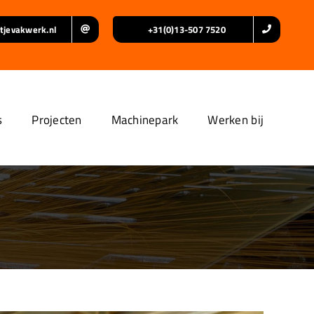
tjevakwerk.nl
+31(0)13-507 7520
s
Projecten
Machinepark
Werken bij