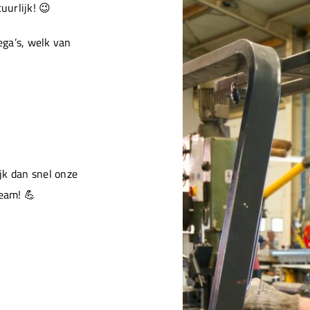
urlijk! 😉
ga’s, welk van
jk dan snel onze
team! 💪