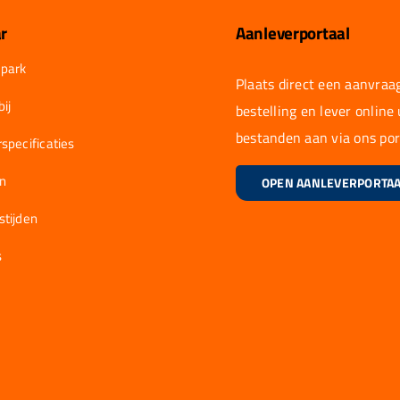
r
Aanleverportaal
park
Plaats direct een aanvraag
ij
bestelling en lever online
bestanden aan via ons por
specificaties
en
OPEN AANLEVERPORTA
stijden
s