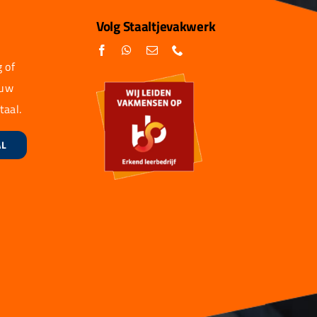
Volg Staaltjevakwerk
 of
 uw
taal.
AL