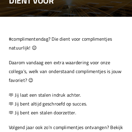
DIENT VOOR
Over ons
Aanleverspecificaties
#complimentendag? Die dient voor complimentjes
Projecten
natuurlijk! 😉
Daarom vandaag een extra waardering voor onze
Machinepark
collega’s, welk van onderstaand complimentjes is jouw
favoriet? 😉
Werken bij
🫶 Jij laat een stalen indruk achter.
🫶 Jij bent altijd geschroefd op succes.
🫶 Jij bent een stalen doorzetter.
Volgend jaar ook zo’n complimentjes ontvangen? Bekijk