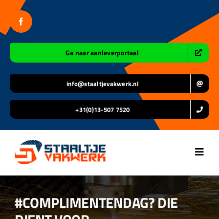
Ga
naar
inhoud
Ga naar aanleverportaal
info@staaltjevakwerk.nl
+31(0)13-507 7520
Toggl
Navig
Home
#COMPLIMENTENDAG? DIE