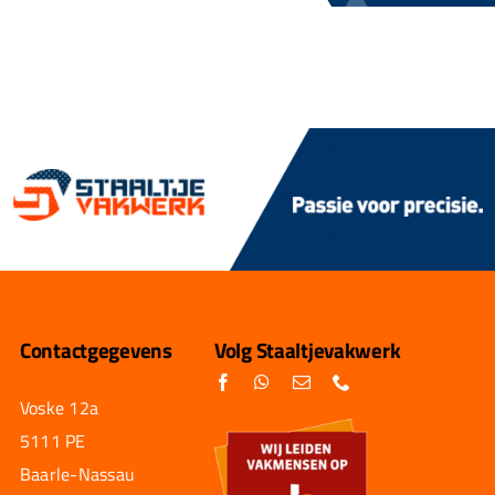
Contactgegevens
Volg Staaltjevakwerk
Voske 12a
5111 PE
Baarle-Nassau