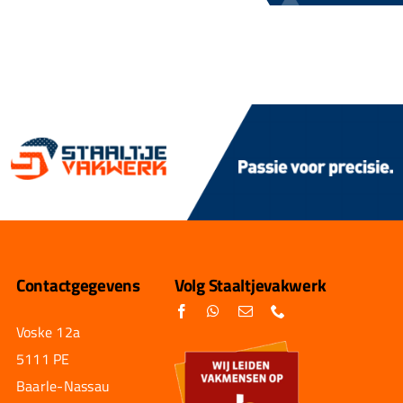
Contactgegevens
Volg Staaltjevakwerk
Voske 12a
5111 PE
Baarle-Nassau