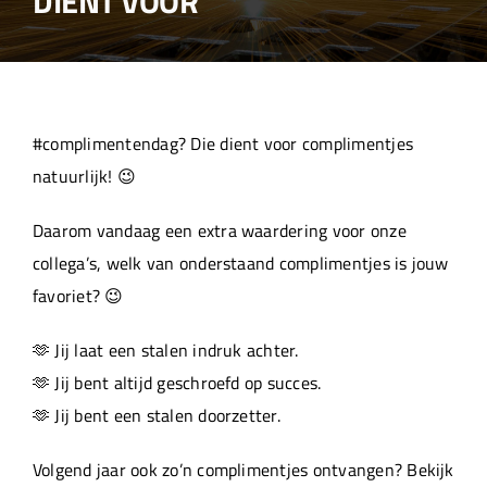
DIENT VOOR
Over ons
Aanleverspecificaties
#complimentendag? Die dient voor complimentjes
Projecten
natuurlijk! 😉
Daarom vandaag een extra waardering voor onze
Machinepark
collega’s, welk van onderstaand complimentjes is jouw
favoriet? 😉
Werken bij
🫶 Jij laat een stalen indruk achter.
🫶 Jij bent altijd geschroefd op succes.
🫶 Jij bent een stalen doorzetter.
Volgend jaar ook zo’n complimentjes ontvangen? Bekijk