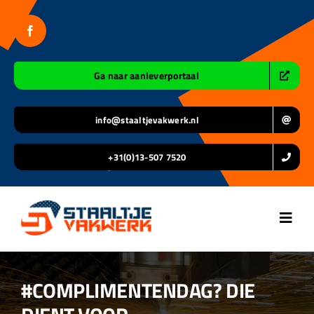
Ga
naar
inhoud
Ga naar aanleverportaal
info@staaltjevakwerk.nl
+31(0)13-507 7520
Toggl
Navig
Home
#COMPLIMENTENDAG? DIE