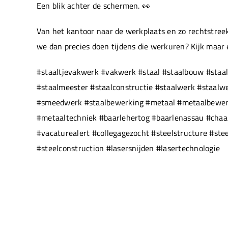
Een blik achter de schermen. 👀
Van het kantoor naar de werkplaats en zo rechtstreek
we dan precies doen tijdens die werkuren? Kijk maar
#staaltjevakwerk #vakwerk #staal #staalbouw #staal
#staalmeester #staalconstructie #staalwerk #staal
#smeedwerk #staalbewerking #metaal #metaalbewerki
#metaaltechniek #baarlehertog #baarlenassau #chaam
#vacaturealert #collegagezocht #steelstructure #ste
#steelconstruction #lasersnijden #lasertechnologie