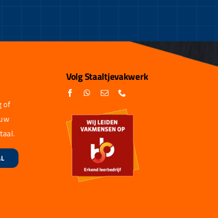
Volg Staaltjevakwerk
 of
 uw
taal.
AL