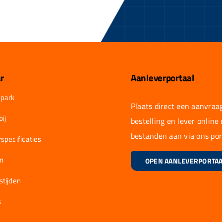
r
Aanleverportaal
park
Plaats direct een aanvraag
ij
bestelling en lever online
bestanden aan via ons por
specificaties
en
OPEN AANLEVERPORTA
stijden
s