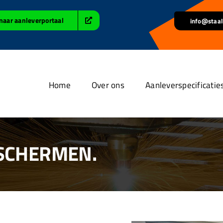
naar aanleverportaal
info@staal
Home
Over ons
Aanleverspecificatie
 SCHERMEN.