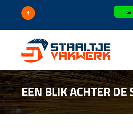
Ga
Ga 
naar
inhoud
EEN BLIK ACHTER DE