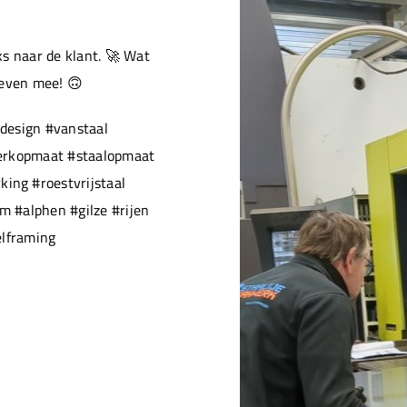
s naar de klant. 🚀 Wat
 even mee! 🙃
design #vanstaal
werkopmaat #staalopmaat
ng #roestvrijstaal
 #alphen #gilze #rijen
elframing