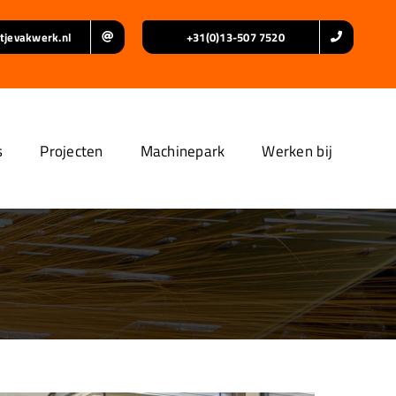
tjevakwerk.nl
+31(0)13-507 7520
s
Projecten
Machinepark
Werken bij