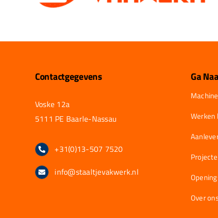
Contactgegevens
Ga Naa
Machine
Voske 12a
Werken b
5111 PE Baarle-Nassau
Aanlever
+31(0)13-507 7520
Project
info@staaltjevakwerk.nl
Opening
Over on