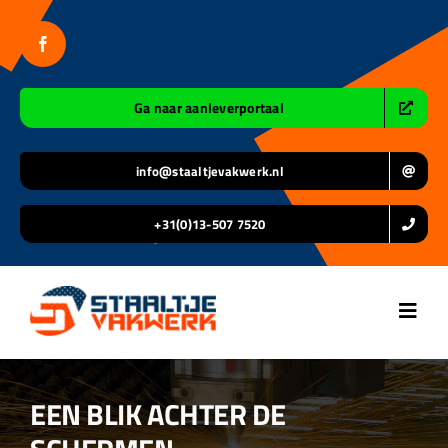
Ga
naar
inhoud
Ga naar aanleverportaal
info@staaltjevakwerk.nl
+31(0)13-507 7520
Toggl
Navig
Home
EEN BLIK ACHTER DE