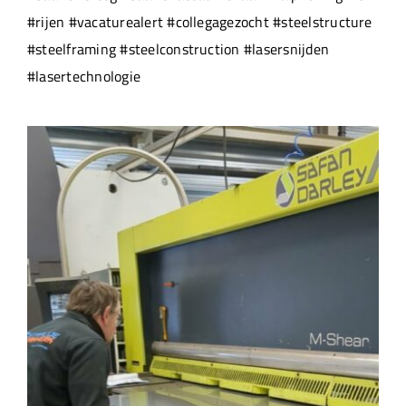
#rijen #vacaturealert #collegagezocht #steelstructure
#steelframing #steelconstruction #lasersnijden
#lasertechnologie