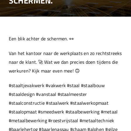
SCHERMEN.
Over ons
Aanleverspecificaties
Een blik achter de schermen. 👀
Projecten
Van het kantoor naar de werkplaats en zo rechtstreeks
naar de klant. 🚀 Wat we dan precies doen tijdens die
Machinepark
werkuren? Kijk maar even mee! 🙃
#staaltjevakwerk #vakwerk #staal #staalbouw
Werken bij
#staaldesign #vanstaal #staalmeester
#staalconstructie #staalwerk #staalwerkopmaat
#staalopmaat #smeedwerk #staalbewerking #metaal
#metaalbewerking #roestvrijstaal #metaaltechniek
#baarlehertog #baarlenassau #chaam #alphen #gilze