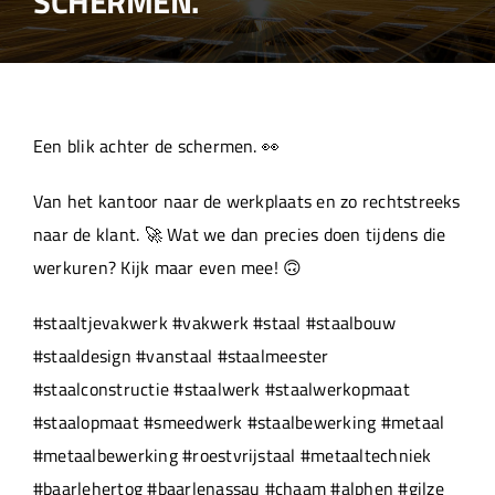
SCHERMEN.
Over ons
Aanleverspecificaties
Een blik achter de schermen. 👀
Projecten
Van het kantoor naar de werkplaats en zo rechtstreeks
naar de klant. 🚀 Wat we dan precies doen tijdens die
Machinepark
werkuren? Kijk maar even mee! 🙃
#staaltjevakwerk #vakwerk #staal #staalbouw
Werken bij
#staaldesign #vanstaal #staalmeester
#staalconstructie #staalwerk #staalwerkopmaat
#staalopmaat #smeedwerk #staalbewerking #metaal
#metaalbewerking #roestvrijstaal #metaaltechniek
#baarlehertog #baarlenassau #chaam #alphen #gilze