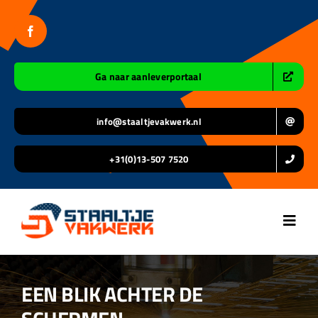
Ga
naar
inhoud
Ga naar aanleverportaal
info@staaltjevakwerk.nl
+31(0)13-507 7520
Toggl
Navig
Home
EEN BLIK ACHTER DE