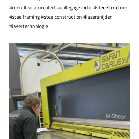
#rijen #vacaturealert #collegagezocht #steelstructure
#steelframing #steelconstruction #lasersnijden
#lasertechnologie