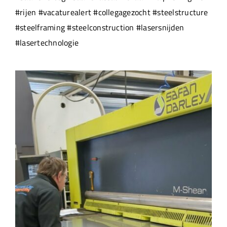
#rijen #vacaturealert #collegagezocht #steelstructure
#steelframing #steelconstruction #lasersnijden
#lasertechnologie