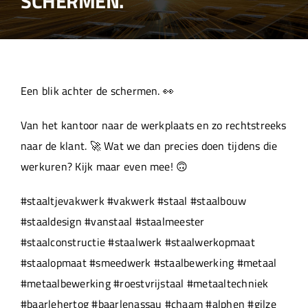
SCHERMEN.
Over ons
Aanleverspecificaties
Een blik achter de schermen. 👀
Projecten
Van het kantoor naar de werkplaats en zo rechtstreeks
naar de klant. 🚀 Wat we dan precies doen tijdens die
Machinepark
werkuren? Kijk maar even mee! 🙃
#staaltjevakwerk #vakwerk #staal #staalbouw
Werken bij
#staaldesign #vanstaal #staalmeester
#staalconstructie #staalwerk #staalwerkopmaat
#staalopmaat #smeedwerk #staalbewerking #metaal
#metaalbewerking #roestvrijstaal #metaaltechniek
#baarlehertog #baarlenassau #chaam #alphen #gilze