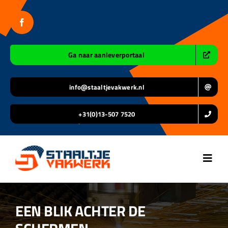
Ga
naar
inhoud
Ga naar aanleverportaal
info@staaltjevakwerk.nl
+31(0)13-507 7520
Toggl
Navig
Home
EEN BLIK ACHTER DE