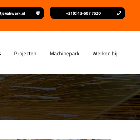
tjevakwerk.nl
+31(0)13-507 7520
s
Projecten
Machinepark
Werken bij