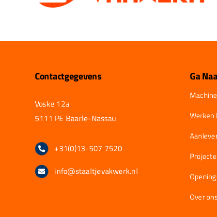
Contactgegevens
Ga Naa
Machine
Voske 12a
Werken b
5111 PE Baarle-Nassau
Aanlever
+31(0)13-507 7520
Project
info@staaltjevakwerk.nl
Opening
Over on