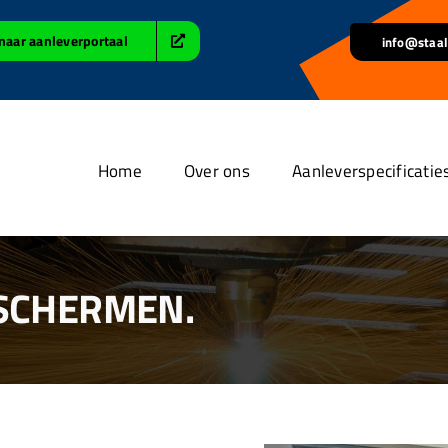
naar aanleverportaal
info@staal
Home
Over ons
Aanleverspecificatie
 SCHERMEN.