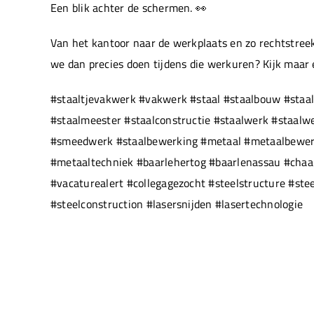
Een blik achter de schermen. 👀
Van het kantoor naar de werkplaats en zo rechtstreek
we dan precies doen tijdens die werkuren? Kijk maar
#staaltjevakwerk #vakwerk #staal #staalbouw #staal
#staalmeester #staalconstructie #staalwerk #staal
#smeedwerk #staalbewerking #metaal #metaalbewerki
#metaaltechniek #baarlehertog #baarlenassau #chaam
#vacaturealert #collegagezocht #steelstructure #ste
#steelconstruction #lasersnijden #lasertechnologie