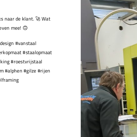
s naar de klant. 🚀 Wat
 even mee! 🙃
design #vanstaal
werkopmaat #staalopmaat
ng #roestvrijstaal
 #alphen #gilze #rijen
elframing