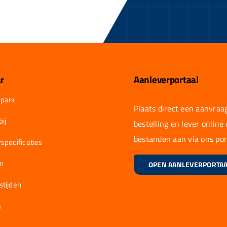
r
Aanleverportaal
park
Plaats direct een aanvraag
ij
bestelling en lever online
bestanden aan via ons por
specificaties
en
OPEN AANLEVERPORTA
stijden
s