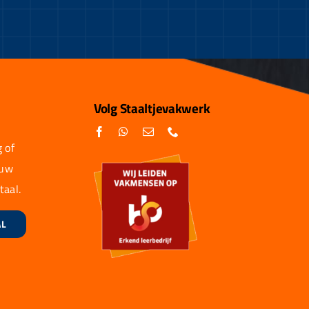
Volg Staaltjevakwerk
 of
 uw
taal.
AL