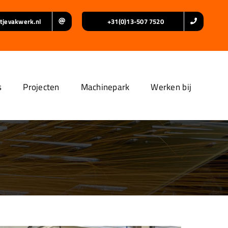
tjevakwerk.nl
+31(0)13-507 7520
s
Projecten
Machinepark
Werken bij