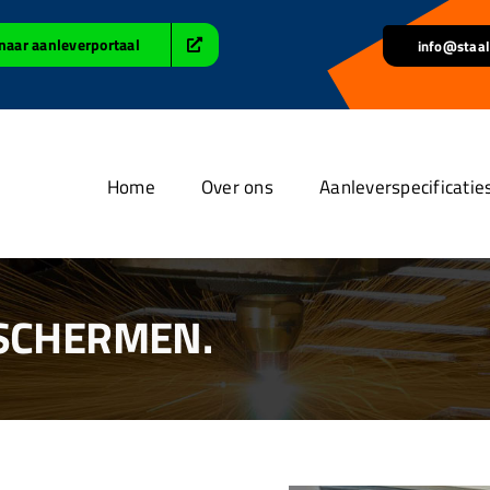
naar aanleverportaal
info@staal
Home
Over ons
Aanleverspecificatie
 SCHERMEN.