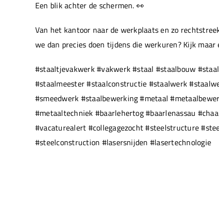
Een blik achter de schermen. 👀
Van het kantoor naar de werkplaats en zo rechtstreek
we dan precies doen tijdens die werkuren? Kijk maar
#staaltjevakwerk #vakwerk #staal #staalbouw #staal
#staalmeester #staalconstructie #staalwerk #staal
#smeedwerk #staalbewerking #metaal #metaalbewerki
#metaaltechniek #baarlehertog #baarlenassau #chaam
#vacaturealert #collegagezocht #steelstructure #ste
#steelconstruction #lasersnijden #lasertechnologie