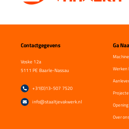
Contactgegevens
Ga Naa
Machine
Voske 12a
Werken b
5111 PE Baarle-Nassau
Aanlever
+31(0)13-507 7520
Project
info@staaltjevakwerk.nl
Opening
Over on