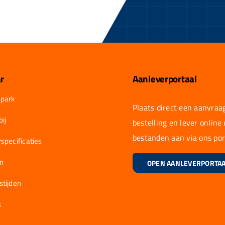
r
Aanleverportaal
park
Plaats direct een aanvraag
ij
bestelling en lever online
bestanden aan via ons por
specificaties
en
OPEN AANLEVERPORTA
stijden
s