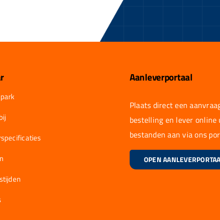
r
Aanleverportaal
park
Plaats direct een aanvraag
ij
bestelling en lever online
bestanden aan via ons por
specificaties
en
OPEN AANLEVERPORTA
stijden
s