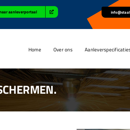
naar aanleverportaal
info@staal
Home
Over ons
Aanleverspecificatie
 SCHERMEN.