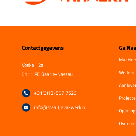
Contactgegevens
Ga Naa
Machine
Voske 12a
Werken b
5111 PE Baarle-Nassau
Aanlever
+31(0)13-507 7520
Project
info@staaltjevakwerk.nl
Opening
Over on