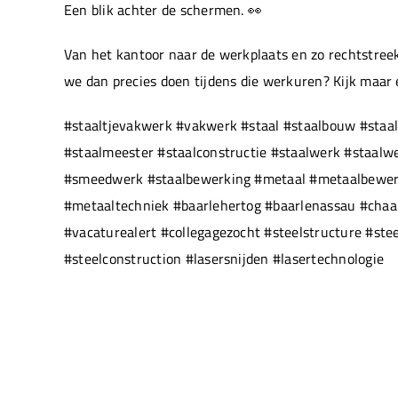
Een blik achter de schermen. 👀
Van het kantoor naar de werkplaats en zo rechtstreek
we dan precies doen tijdens die werkuren? Kijk maar
#staaltjevakwerk #vakwerk #staal #staalbouw #staal
#staalmeester #staalconstructie #staalwerk #staal
#smeedwerk #staalbewerking #metaal #metaalbewerki
#metaaltechniek #baarlehertog #baarlenassau #chaam
#vacaturealert #collegagezocht #steelstructure #ste
#steelconstruction #lasersnijden #lasertechnologie