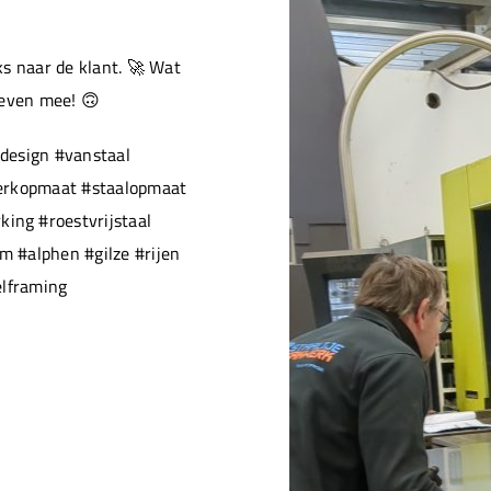
s naar de klant. 🚀 Wat
 even mee! 🙃
design #vanstaal
werkopmaat #staalopmaat
ng #roestvrijstaal
 #alphen #gilze #rijen
elframing