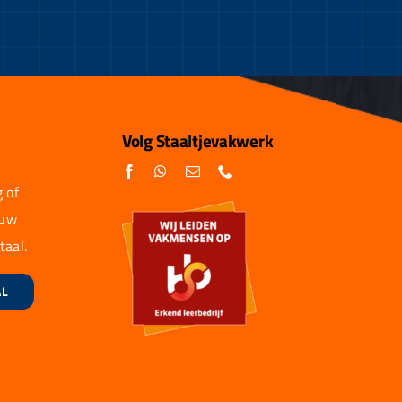
Volg Staaltjevakwerk
 of
 uw
taal.
AL