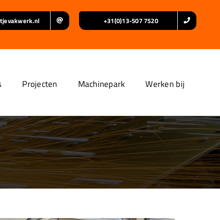
tjevakwerk.nl
+31(0)13-507 7520
s
Projecten
Machinepark
Werken bij