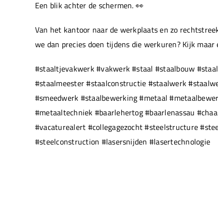
Een blik achter de schermen. 👀
Van het kantoor naar de werkplaats en zo rechtstreek
we dan precies doen tijdens die werkuren? Kijk maar
#staaltjevakwerk #vakwerk #staal #staalbouw #staal
#staalmeester #staalconstructie #staalwerk #staal
#smeedwerk #staalbewerking #metaal #metaalbewerki
#metaaltechniek #baarlehertog #baarlenassau #chaam
#vacaturealert #collegagezocht #steelstructure #ste
#steelconstruction #lasersnijden #lasertechnologie