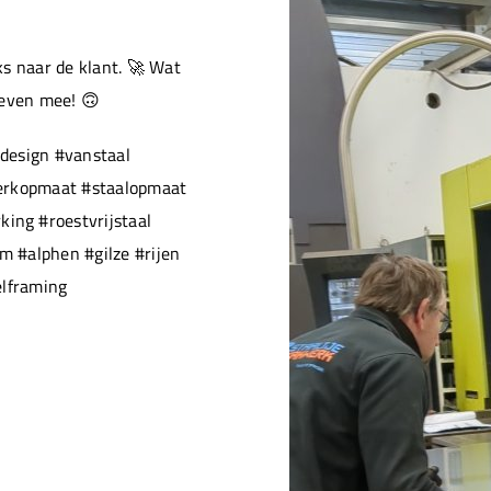
s naar de klant. 🚀 Wat
 even mee! 🙃
design #vanstaal
werkopmaat #staalopmaat
ng #roestvrijstaal
 #alphen #gilze #rijen
elframing