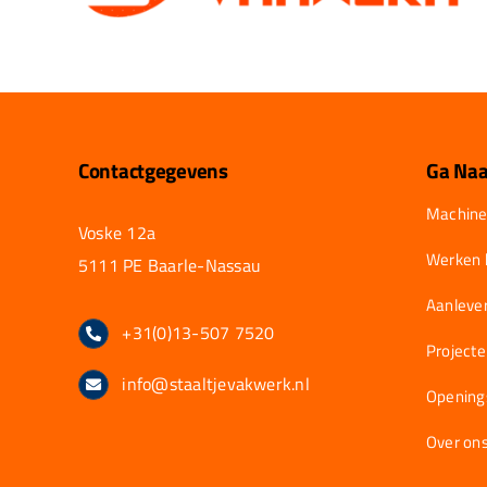
Contactgegevens
Ga Naa
Machine
Voske 12a
Werken b
5111 PE Baarle-Nassau
Aanlever
+31(0)13-507 7520
Project
info@staaltjevakwerk.nl
Opening
Over on