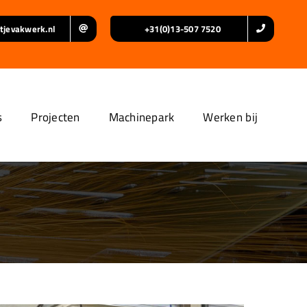
tjevakwerk.nl
+31(0)13-507 7520
s
Projecten
Machinepark
Werken bij