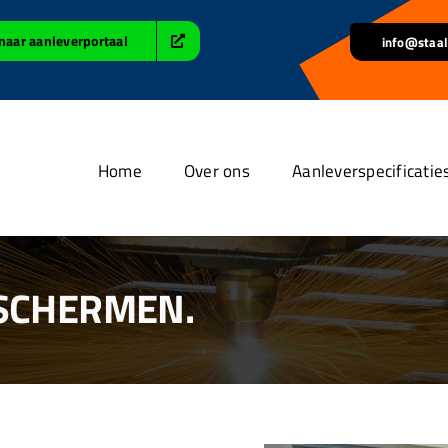
naar aanleverportaal
info@staal
Home
Over ons
Aanleverspecificatie
 SCHERMEN.