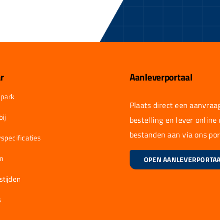
r
Aanleverportaal
park
Plaats direct een aanvraag
ij
bestelling en lever online
bestanden aan via ons por
specificaties
en
OPEN AANLEVERPORTA
stijden
s