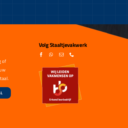
Volg Staaltjevakwerk
 of
 uw
taal.
AL