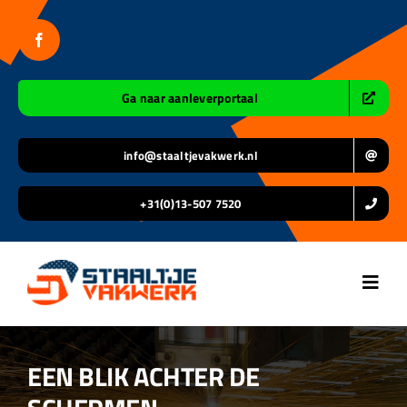
Ga
naar
inhoud
Ga naar aanleverportaal
info@staaltjevakwerk.nl
+31(0)13-507 7520
Toggl
Navig
Home
EEN BLIK ACHTER DE