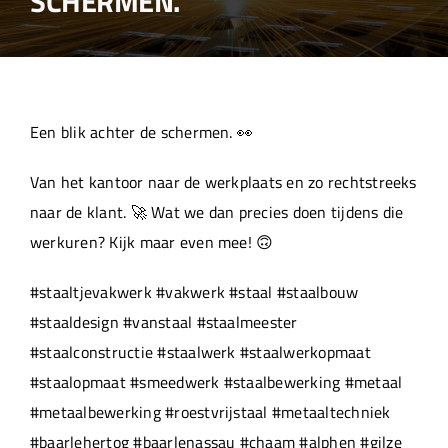
SCHERMEN.
Over ons
Aanleverspecificaties
Een blik achter de schermen. 👀
Projecten
Van het kantoor naar de werkplaats en zo rechtstreeks
naar de klant. 🚀 Wat we dan precies doen tijdens die
Machinepark
werkuren? Kijk maar even mee! 🙃
#staaltjevakwerk #vakwerk #staal #staalbouw
Werken bij
#staaldesign #vanstaal #staalmeester
#staalconstructie #staalwerk #staalwerkopmaat
#staalopmaat #smeedwerk #staalbewerking #metaal
#metaalbewerking #roestvrijstaal #metaaltechniek
#baarlehertog #baarlenassau #chaam #alphen #gilze