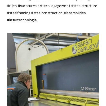
#rijen #vacaturealert #collegagezocht #steelstructure
#steelframing #steelconstruction #lasersnijden
#lasertechnologie