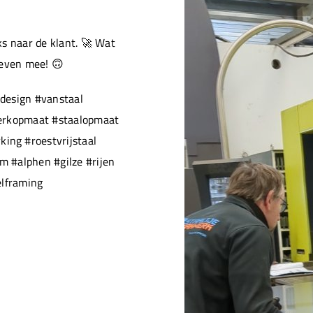
s naar de klant. 🚀 Wat
 even mee! 🙃
design #vanstaal
werkopmaat #staalopmaat
ng #roestvrijstaal
 #alphen #gilze #rijen
elframing