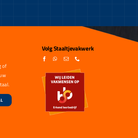
Volg Staaltjevakwerk
 of
 uw
taal.
AL