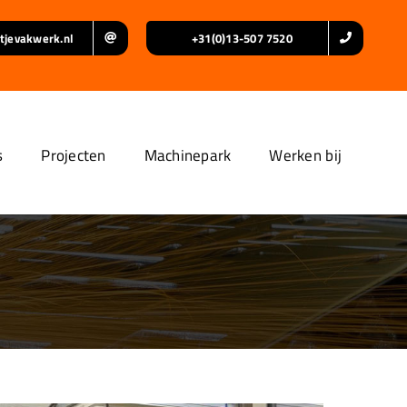
tjevakwerk.nl
+31(0)13-507 7520
s
Projecten
Machinepark
Werken bij