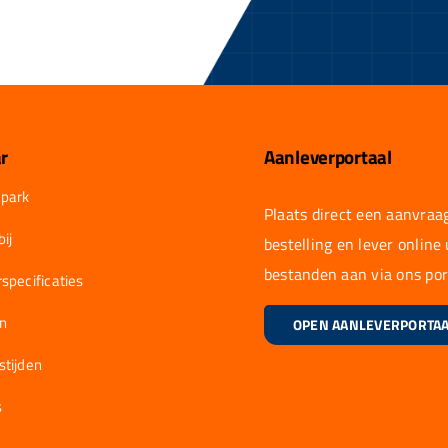
r
Aanleverportaal
park
Plaats direct een aanvraag
ij
bestelling en lever online
bestanden aan via ons por
specificaties
en
OPEN AANLEVERPORTA
stijden
s