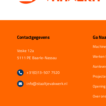
Contactgegevens
Ga Naa
Machine
Voske 12a
Werken b
5111 PE Baarle-Nassau
Aanlever
+31(0)13-507 7520
Project
info@staaltjevakwerk.nl
Opening
Over on