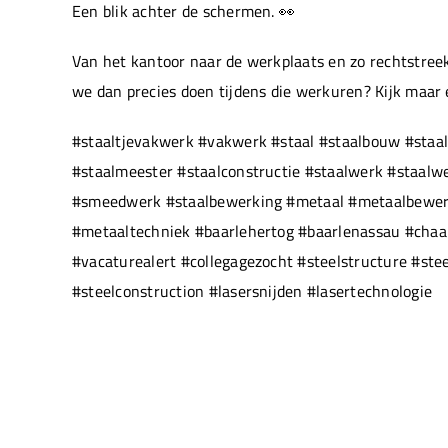
Een blik achter de schermen. 👀
Van het kantoor naar de werkplaats en zo rechtstreek
we dan precies doen tijdens die werkuren? Kijk maar
#staaltjevakwerk #vakwerk #staal #staalbouw #staal
#staalmeester #staalconstructie #staalwerk #staal
#smeedwerk #staalbewerking #metaal #metaalbewerki
#metaaltechniek #baarlehertog #baarlenassau #chaam
#vacaturealert #collegagezocht #steelstructure #ste
#steelconstruction #lasersnijden #lasertechnologie