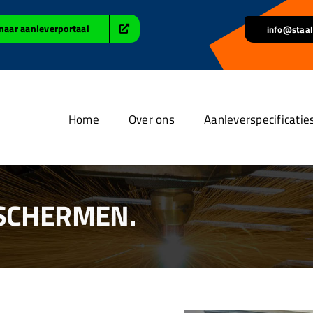
naar aanleverportaal
info@staal
Home
Over ons
Aanleverspecificatie
 SCHERMEN.