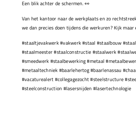
Een blik achter de schermen. 👀
Van het kantoor naar de werkplaats en zo rechtstreek
we dan precies doen tijdens die werkuren? Kijk maar
#staaltjevakwerk #vakwerk #staal #staalbouw #staal
#staalmeester #staalconstructie #staalwerk #staal
#smeedwerk #staalbewerking #metaal #metaalbewerki
#metaaltechniek #baarlehertog #baarlenassau #chaam
#vacaturealert #collegagezocht #steelstructure #ste
#steelconstruction #lasersnijden #lasertechnologie