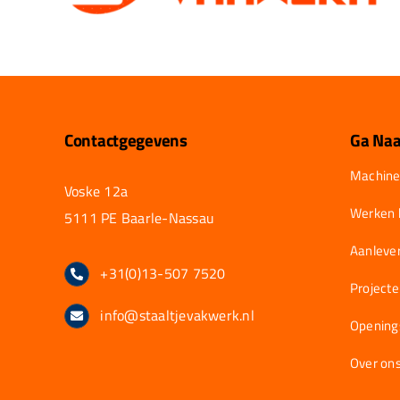
Contactgegevens
Ga Naa
Machine
Voske 12a
Werken b
5111 PE Baarle-Nassau
Aanlever
+31(0)13-507 7520
Project
info@staaltjevakwerk.nl
Opening
Over on