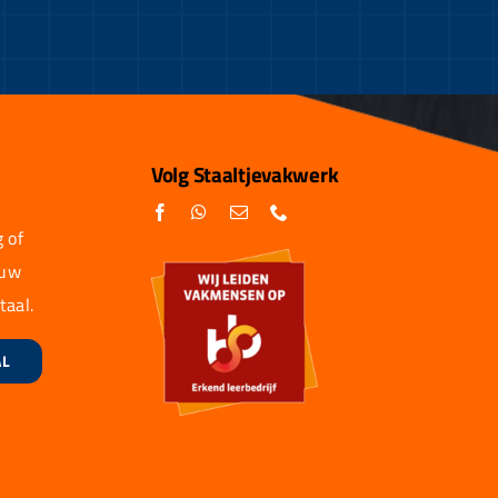
Volg Staaltjevakwerk
 of
 uw
taal.
AL