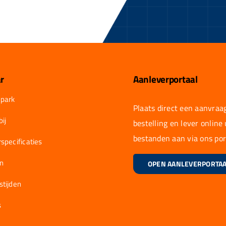
r
Aanleverportaal
park
Plaats direct een aanvraag
ij
bestelling en lever online
bestanden aan via ons por
specificaties
en
OPEN AANLEVERPORTA
stijden
s