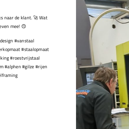
s naar de klant. 🚀 Wat
 even mee! 🙃
design #vanstaal
werkopmaat #staalopmaat
ng #roestvrijstaal
 #alphen #gilze #rijen
elframing