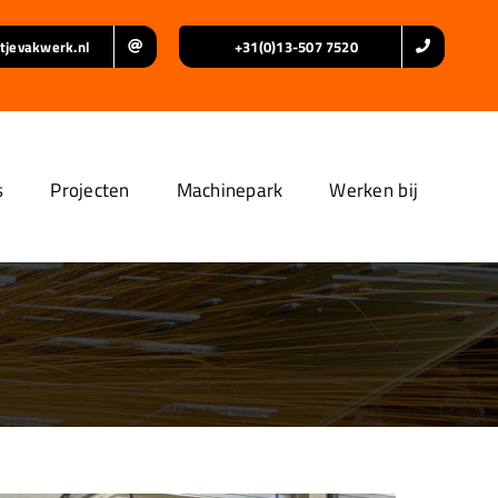
tjevakwerk.nl
+31(0)13-507 7520
s
Projecten
Machinepark
Werken bij