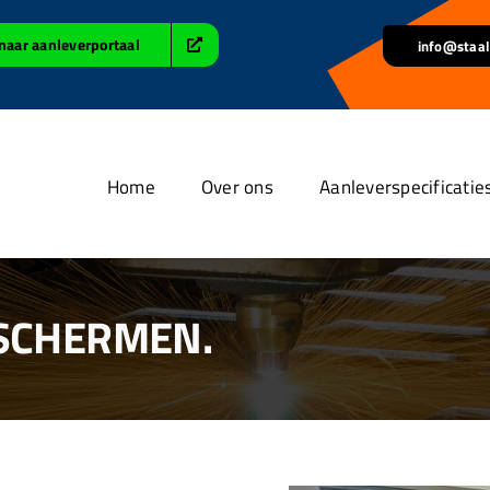
naar aanleverportaal
info@staal
Home
Over ons
Aanleverspecificatie
 SCHERMEN.