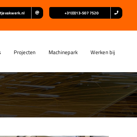
tjevakwerk.nl
+31(0)13-507 7520
s
Projecten
Machinepark
Werken bij