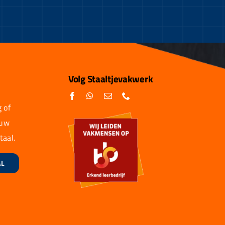
Volg Staaltjevakwerk
 of
 uw
taal.
AL