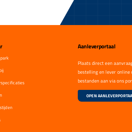
r
Aanleverportaal
park
Plaats direct een aanvraag
ij
bestelling en lever online
bestanden aan via ons por
specificaties
en
OPEN AANLEVERPORTA
stijden
s