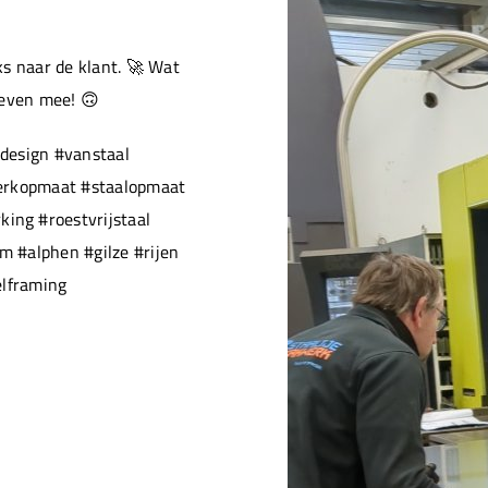
s naar de klant. 🚀 Wat
 even mee! 🙃
design #vanstaal
werkopmaat #staalopmaat
ng #roestvrijstaal
 #alphen #gilze #rijen
elframing