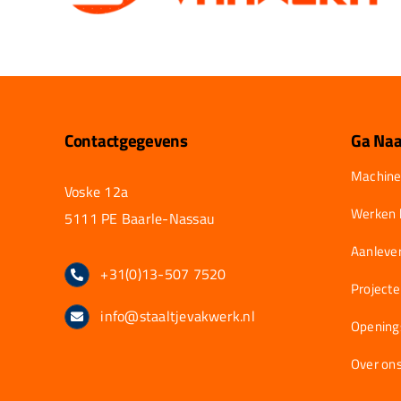
Contactgegevens
Ga Naa
Machine
Voske 12a
Werken b
5111 PE Baarle-Nassau
Aanlever
+31(0)13-507 7520
Project
info@staaltjevakwerk.nl
Opening
Over on