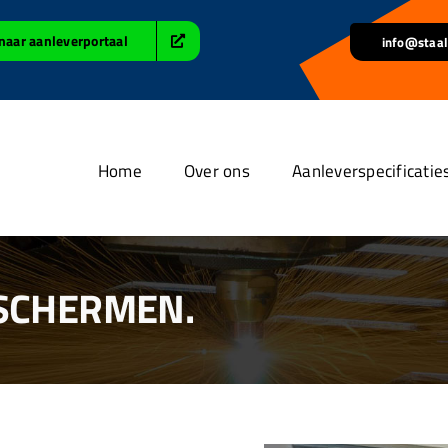
naar aanleverportaal
info@staal
Home
Over ons
Aanleverspecificatie
 SCHERMEN.