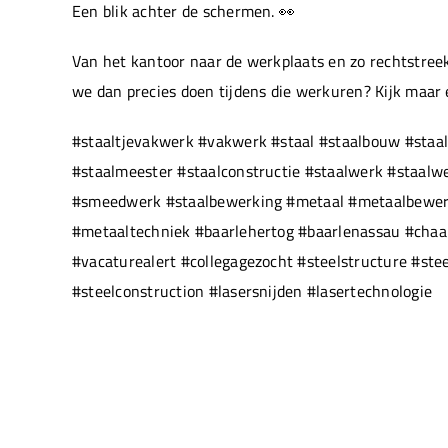
Een blik achter de schermen. 👀
Van het kantoor naar de werkplaats en zo rechtstreek
we dan precies doen tijdens die werkuren? Kijk maar
#staaltjevakwerk #vakwerk #staal #staalbouw #staal
#staalmeester #staalconstructie #staalwerk #staal
#smeedwerk #staalbewerking #metaal #metaalbewerki
#metaaltechniek #baarlehertog #baarlenassau #chaam
#vacaturealert #collegagezocht #steelstructure #ste
#steelconstruction #lasersnijden #lasertechnologie