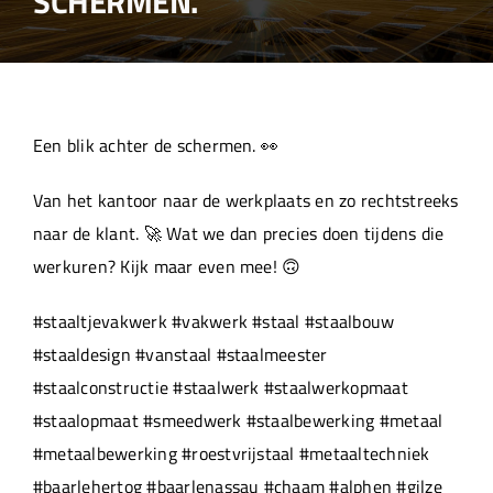
SCHERMEN.
Over ons
Aanleverspecificaties
Een blik achter de schermen. 👀
Projecten
Van het kantoor naar de werkplaats en zo rechtstreeks
naar de klant. 🚀 Wat we dan precies doen tijdens die
Machinepark
werkuren? Kijk maar even mee! 🙃
#staaltjevakwerk #vakwerk #staal #staalbouw
Werken bij
#staaldesign #vanstaal #staalmeester
#staalconstructie #staalwerk #staalwerkopmaat
#staalopmaat #smeedwerk #staalbewerking #metaal
#metaalbewerking #roestvrijstaal #metaaltechniek
#baarlehertog #baarlenassau #chaam #alphen #gilze