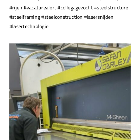
#rijen #vacaturealert #collegagezocht #steelstructure
#steelframing #steelconstruction #lasersnijden
#lasertechnologie