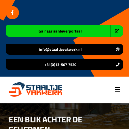
Ga
naar
inhoud
Ga naar aanleverportaal
info@staaltjevakwerk.nl
+31(0)13-507 7520
Toggl
Navig
Home
EEN BLIK ACHTER DE