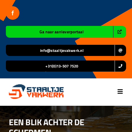
Ga
naar
inhoud
Ga naar aanleverportaal
info@staaltjevakwerk.nl
+31(0)13-507 7520
Toggl
Navig
Home
EEN BLIK ACHTER DE