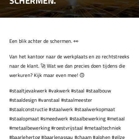
SCHERMEN.
Over ons
Aanleverspecificaties
Een blik achter de schermen. 👀
Projecten
Van het kantoor naar de werkplaats en zo rechtstreeks
naar de klant. 🚀 Wat we dan precies doen tijdens die
Machinepark
werkuren? Kijk maar even mee! 🙃
#staaltjevakwerk #vakwerk #staal #staalbouw
Werken bij
#staaldesign #vanstaal #staalmeester
#staalconstructie #staalwerk #staalwerkopmaat
#staalopmaat #smeedwerk #staalbewerking #metaal
#metaalbewerking #roestvrijstaal #metaaltechniek
#baarlehertog #baarlenassau #chaam #alphen #gilze