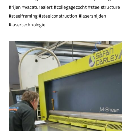
#rijen #vacaturealert #collegagezocht #steelstructure
#steelframing #steelconstruction #lasersnijden
#lasertechnologie