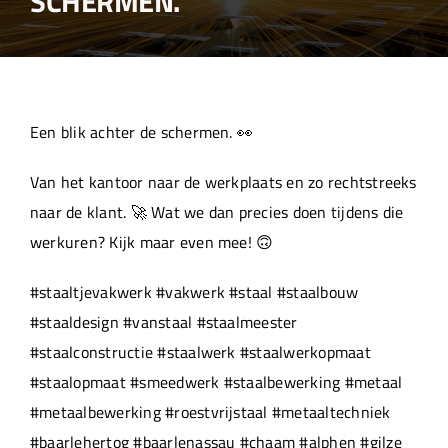
SCHERMEN.
Over ons
Aanleverspecificaties
Een blik achter de schermen. 👀
Projecten
Van het kantoor naar de werkplaats en zo rechtstreeks
naar de klant. 🚀 Wat we dan precies doen tijdens die
Machinepark
werkuren? Kijk maar even mee! 🙃
#staaltjevakwerk #vakwerk #staal #staalbouw
Werken bij
#staaldesign #vanstaal #staalmeester
#staalconstructie #staalwerk #staalwerkopmaat
#staalopmaat #smeedwerk #staalbewerking #metaal
#metaalbewerking #roestvrijstaal #metaaltechniek
#baarlehertog #baarlenassau #chaam #alphen #gilze