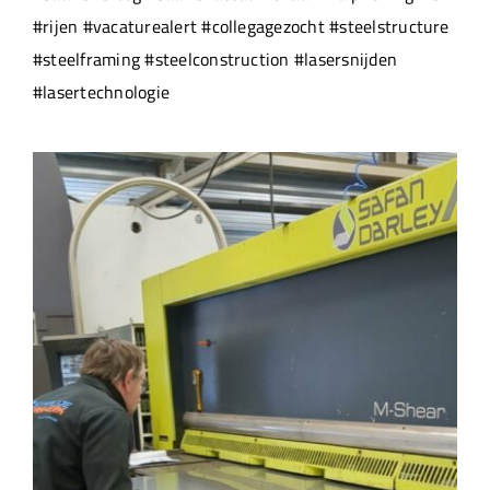
#rijen #vacaturealert #collegagezocht #steelstructure
#steelframing #steelconstruction #lasersnijden
#lasertechnologie