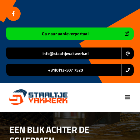
Ga
naar
inhoud
Ga naar aanleverportaal
info@staaltjevakwerk.nl
+31(0)13-507 7520
Toggl
Navig
Home
EEN BLIK ACHTER DE