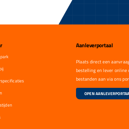
r
Aanleverportaal
park
Plaats direct een aanvraag
ij
bestelling en lever online
bestanden aan via ons por
specificaties
en
OPEN AANLEVERPORTA
stijden
s