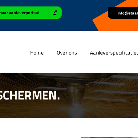
naar aanleverportaal
info@staal
Home
Over ons
Aanleverspecificatie
 SCHERMEN.