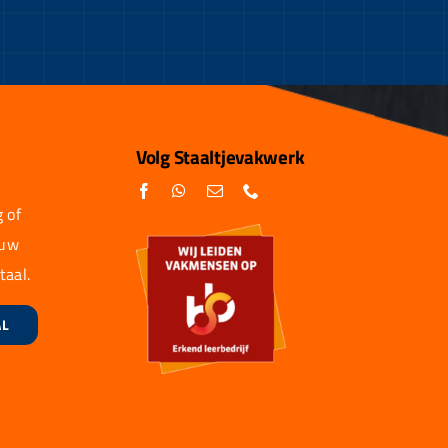
Volg Staaltjevakwerk
 of
 uw
taal.
AL