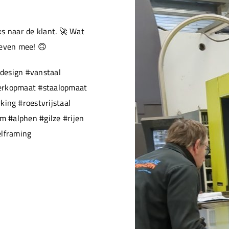
s naar de klant. 🚀 Wat
 even mee! 🙃
design #vanstaal
werkopmaat #staalopmaat
ng #roestvrijstaal
 #alphen #gilze #rijen
elframing