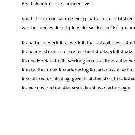
Een blik achter de schermen. 👀
Van het kantoor naar de werkplaats en zo rechtstreek
we dan precies doen tijdens die werkuren? Kijk maar
#staaltjevakwerk #vakwerk #staal #staalbouw #staal
#staalmeester #staalconstructie #staalwerk #staal
#smeedwerk #staalbewerking #metaal #metaalbewerki
#metaaltechniek #baarlehertog #baarlenassau #chaam
#vacaturealert #collegagezocht #steelstructure #ste
#steelconstruction #lasersnijden #lasertechnologie