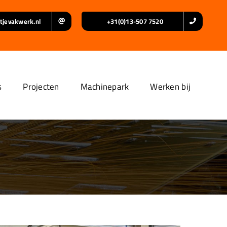
tjevakwerk.nl
+31(0)13-507 7520
s
Projecten
Machinepark
Werken bij