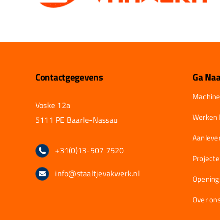
Contactgegevens
Ga Naa
Machine
Voske 12a
Werken b
5111 PE Baarle-Nassau
Aanlever
+31(0)13-507 7520
Project
info@staaltjevakwerk.nl
Opening
Over on