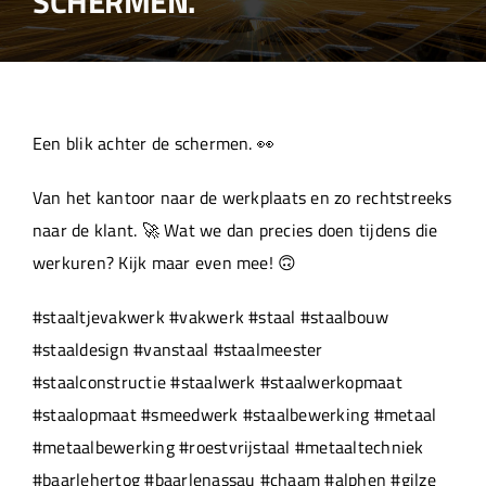
SCHERMEN.
Over ons
Aanleverspecificaties
Een blik achter de schermen. 👀
Projecten
Van het kantoor naar de werkplaats en zo rechtstreeks
naar de klant. 🚀 Wat we dan precies doen tijdens die
Machinepark
werkuren? Kijk maar even mee! 🙃
#staaltjevakwerk #vakwerk #staal #staalbouw
Werken bij
#staaldesign #vanstaal #staalmeester
#staalconstructie #staalwerk #staalwerkopmaat
#staalopmaat #smeedwerk #staalbewerking #metaal
#metaalbewerking #roestvrijstaal #metaaltechniek
#baarlehertog #baarlenassau #chaam #alphen #gilze