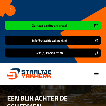
Ga
naar
inhoud
Ga naar aanleverportaal
info@staaltjevakwerk.nl
+31(0)13-507 7520
Toggl
Navig
Home
EEN BLIK ACHTER DE