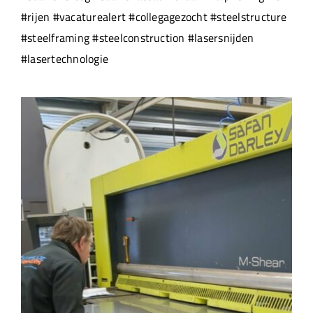
#rijen #vacaturealert #collegagezocht #steelstructure
#steelframing #steelconstruction #lasersnijden
#lasertechnologie