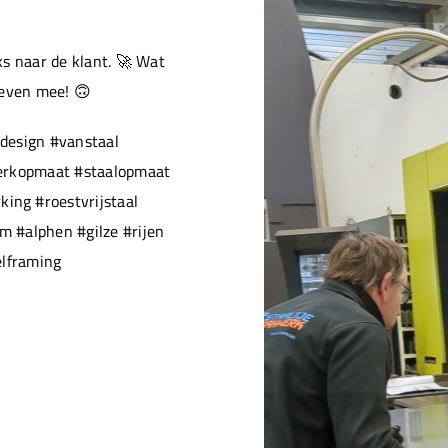
s naar de klant. 🚀 Wat
 even mee! 🙃
design #vanstaal
werkopmaat #staalopmaat
ng #roestvrijstaal
 #alphen #gilze #rijen
elframing