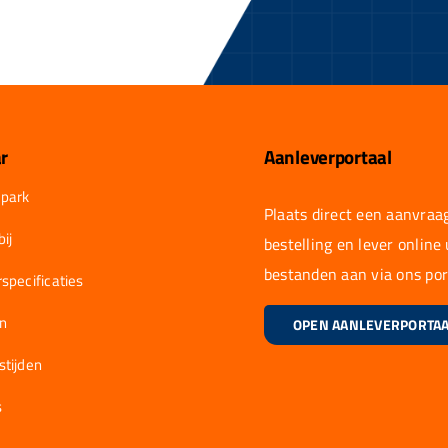
r
Aanleverportaal
park
Plaats direct een aanvraag
ij
bestelling en lever online
bestanden aan via ons por
specificaties
en
OPEN AANLEVERPORTA
stijden
s