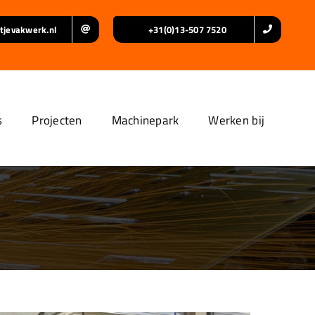
tjevakwerk.nl
+31(0)13-507 7520
s
Projecten
Machinepark
Werken bij