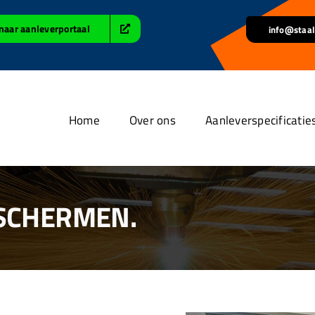
naar aanleverportaal
info@staal
Home
Over ons
Aanleverspecificatie
 SCHERMEN.