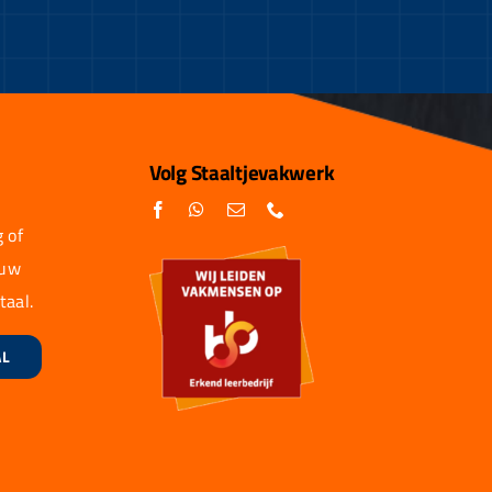
Volg Staaltjevakwerk
 of
 uw
taal.
AL