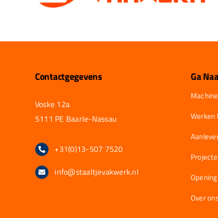
Contactgegevens
Ga Naa
Machine
Voske 12a
Werken b
5111 PE Baarle-Nassau
Aanlever
+31(0)13-507 7520
Project
info@staaltjevakwerk.nl
Opening
Over on