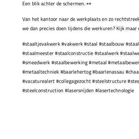
Een blik achter de schermen. 👀
Van het kantoor naar de werkplaats en zo rechtstreek
we dan precies doen tijdens die werkuren? Kijk maar
#staaltjevakwerk #vakwerk #staal #staalbouw #staal
#staalmeester #staalconstructie #staalwerk #staal
#smeedwerk #staalbewerking #metaal #metaalbewerki
#metaaltechniek #baarlehertog #baarlenassau #chaam
#vacaturealert #collegagezocht #steelstructure #ste
#steelconstruction #lasersnijden #lasertechnologie