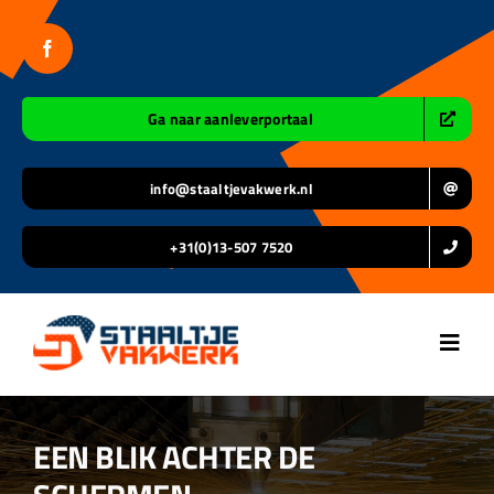
Ga
naar
inhoud
Ga naar aanleverportaal
info@staaltjevakwerk.nl
+31(0)13-507 7520
Toggl
Navig
Home
EEN BLIK ACHTER DE