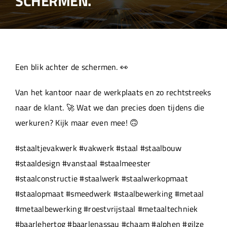
SCHERMEN.
Over ons
Aanleverspecificaties
Een blik achter de schermen. 👀
Projecten
Van het kantoor naar de werkplaats en zo rechtstreeks
naar de klant. 🚀 Wat we dan precies doen tijdens die
Machinepark
werkuren? Kijk maar even mee! 🙃
#staaltjevakwerk #vakwerk #staal #staalbouw
Werken bij
#staaldesign #vanstaal #staalmeester
#staalconstructie #staalwerk #staalwerkopmaat
#staalopmaat #smeedwerk #staalbewerking #metaal
#metaalbewerking #roestvrijstaal #metaaltechniek
#baarlehertog #baarlenassau #chaam #alphen #gilze