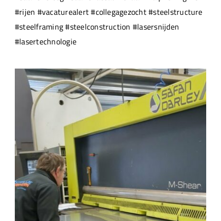
#rijen #vacaturealert #collegagezocht #steelstructure
#steelframing #steelconstruction #lasersnijden
#lasertechnologie