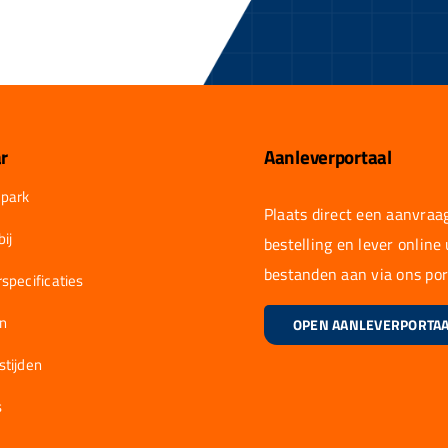
r
Aanleverportaal
park
Plaats direct een aanvraag
ij
bestelling en lever online
bestanden aan via ons por
specificaties
en
OPEN AANLEVERPORTA
stijden
s