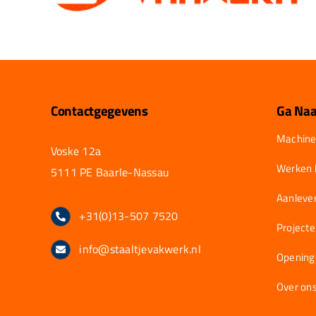
Contactgegevens
Ga Naa
Machine
Voske 12a
Werken b
5111 PE Baarle-Nassau
Aanlever
+31(0)13-507 7520
Project
info@staaltjevakwerk.nl
Opening
Over on