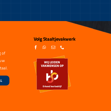
Volg Staaltjevakwerk
 of
 uw
taal.
AL