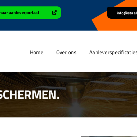
naar aanleverportaal
info@staal
Home
Over ons
Aanleverspecificatie
 SCHERMEN.