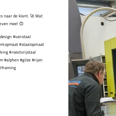
s naar de klant. 🚀 Wat
 even mee! 🙃
design #vanstaal
werkopmaat #staalopmaat
ng #roestvrijstaal
 #alphen #gilze #rijen
elframing