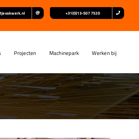
tjevakwerk.nl
+31(0)13-507 7520
s
Projecten
Machinepark
Werken bij