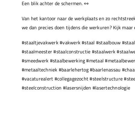
Een blik achter de schermen. 👀
Van het kantoor naar de werkplaats en zo rechtstreek
we dan precies doen tijdens die werkuren? Kijk maar
#staaltjevakwerk #vakwerk #staal #staalbouw #staal
#staalmeester #staalconstructie #staalwerk #staal
#smeedwerk #staalbewerking #metaal #metaalbewerki
#metaaltechniek #baarlehertog #baarlenassau #chaam
#vacaturealert #collegagezocht #steelstructure #ste
#steelconstruction #lasersnijden #lasertechnologie